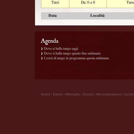
Tutti
Da: 0 a 0
Tutt
Data
Località
Dove si balla tango oggi
Dove si balla tango questo fine settimana
I corsi di tango in programma questa settimana
Home
|
Eventi
|
Milonghe
|
Scuole
|
Musicalizadores
|
Iscrivi