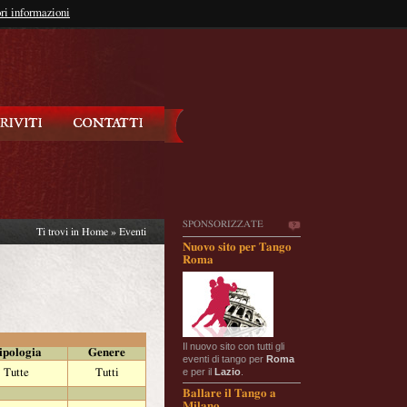
so?
ri informazioni
oppure
Iscriviti
SPONSORIZZATE
Ti trovi in
Home
»
Eventi
Nuovo sito per Tango
Roma
Il nuovo sito con tutti gli
ipologia
Genere
eventi di tango per
Roma
e per il
Lazio
.
Tutte
Tutti
Ballare il Tango a
Milano