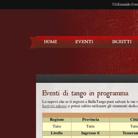
Utilizzando il n
Balla Tango
Lo sapevi che se ti registri a BallaTango puoi salvare le tue
Iscriviti adesso
, e potrai subito utilizzare gli strumenti dedica
Regione
Provincia
Citt
Tutte
Tutte
Tutt
Livello
Ingresso €
Tessera