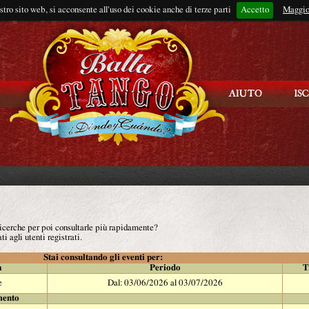
ostro sito web, si acconsente all'uso dei cookie anche di terze parti
Accetto
Rimani connes
Maggio
 ricerche per poi consultarle più rapidamente?
ti agli utenti registrati.
Stai consultando gli eventi per:
à
Periodo
T
e
Dal: 03/06/2026 al 03/07/2026
mento