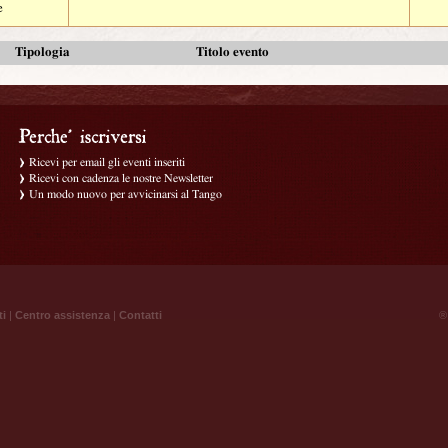
e
Tipologia
Titolo evento
Ricevi per email gli eventi inseriti
Ricevi con cadenza le nostre Newsletter
Un modo nuovo per avvicinarsi al Tango
ti
|
Centro assistenza
|
Contatti
® 