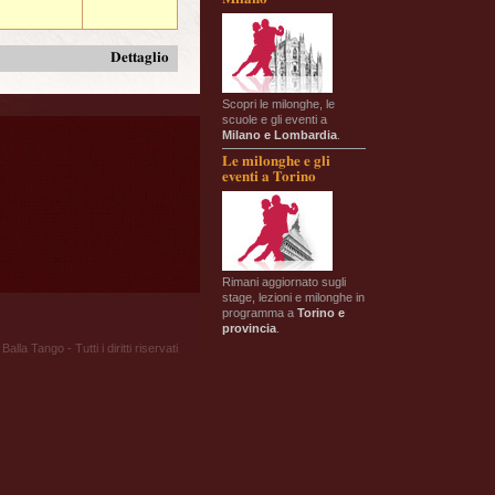
Dettaglio
Scopri le milonghe, le
scuole e gli eventi a
Milano e Lombardia
.
Le milonghe e gli
eventi a Torino
Rimani aggiornato sugli
stage, lezioni e milonghe in
programma a
Torino e
provincia
.
Balla Tango - Tutti i diritti riservati