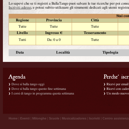
Lo sapevi che se ti registri a BallaTango puoi salvare le tue ricerche per poi con
Iscriviti adesso
, e potrai subito utilizzare gli strumenti dedicati agli utenti registra
Stai con
Regione
Provincia
Città
Tutte
Tutte
Tutte
Livello
Ingresso €
Tesseramento
Tutti
Da: 0 a 0
Tutte
Data
Località
Tipologia
Dove si balla tango oggi
Ricevi per email g
Dove si balla tango questo fine settimana
Ricevi con caden
I corsi di tango in programma questa settimana
Un modo nuovo p
Home
|
Eventi
|
Milonghe
|
Scuole
|
Musicalizadores
|
Iscriviti
|
Centro assistenz