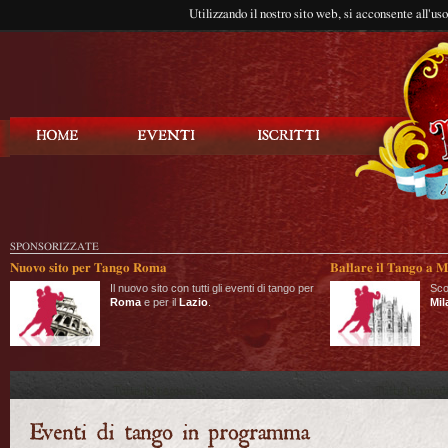
Utilizzando il nostro sito web, si acconsente all'us
Balla Tango
SPONSORIZZATE
Nuovo sito per Tango Roma
Ballare il Tango a M
Il nuovo sito con tutti gli eventi di tango per
Sco
Roma
e per il
Lazio
.
Mil