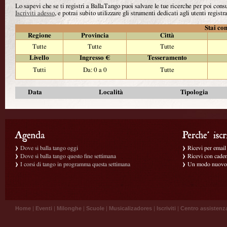
Lo sapevi che se ti registri a BallaTango puoi salvare le tue ricerche per poi con
Iscriviti adesso
, e potrai subito utilizzare gli strumenti dedicati agli utenti registra
Stai con
Regione
Provincia
Città
Tutte
Tutte
Tutte
Livello
Ingresso €
Tesseramento
Tutti
Da: 0 a 0
Tutte
Data
Località
Tipologia
Dove si balla tango oggi
Ricevi per email g
Dove si balla tango questo fine settimana
Ricevi con caden
I corsi di tango in programma questa settimana
Un modo nuovo p
Home
|
Eventi
|
Milonghe
|
Scuole
|
Musicalizadores
|
Iscriviti
|
Centro assistenz