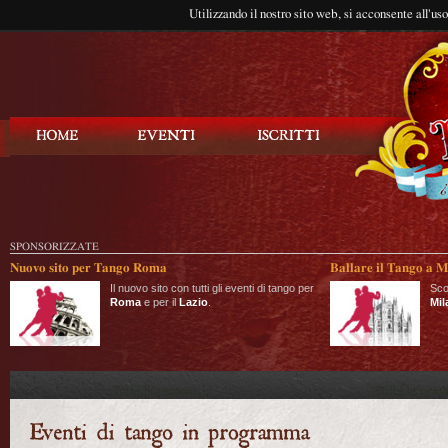
Utilizzando il nostro sito web, si acconsente all'us
Balla Tango
SPONSORIZZATE
Nuovo sito per Tango Roma
Ballare il Tango a M
Il nuovo sito con tutti gli eventi di tango per
Sco
Roma
e per il
Lazio
.
Mil