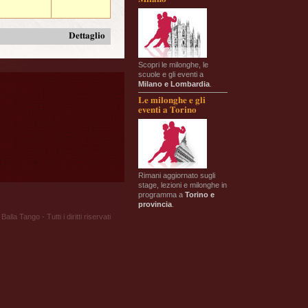
Dettaglio
Scopri le milonghe, le
scuole e gli eventi a
Milano e Lombardia
.
Le milonghe e gli
eventi a Torino
Rimani aggiornato sugli
stage, lezioni e milonghe in
programma a
Torino e
provincia
.
Balla Tango - Tutti i diritti riservati