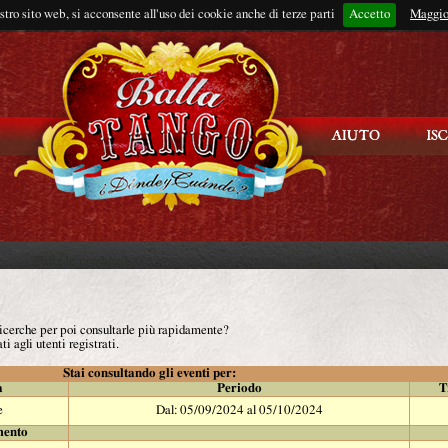
ostro sito web, si acconsente all'uso dei cookie anche di terze parti
Accetto
Rimani connes
Maggio
 ricerche per poi consultarle più rapidamente?
ti agli utenti registrati.
Stai consultando gli eventi per:
à
Periodo
T
e
Dal: 05/09/2024 al 05/10/2024
mento