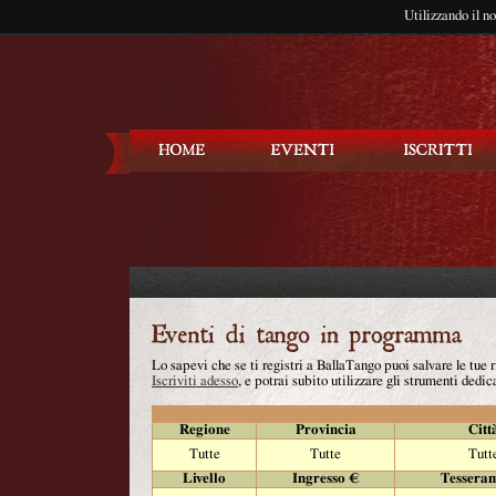
Utilizzando il n
Balla Tango
Lo sapevi che se ti registri a BallaTango puoi salvare le tue
Iscriviti adesso
, e potrai subito utilizzare gli strumenti dedica
Regione
Provincia
Citt
Tutte
Tutte
Tutt
Livello
Ingresso €
Tessera