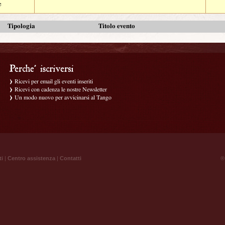
e
Tipologia
Titolo evento
Ricevi per email gli eventi inseriti
Ricevi con cadenza le nostre Newsletter
Un modo nuovo per avvicinarsi al Tango
ti
|
Centro assistenza
|
Contatti
® 