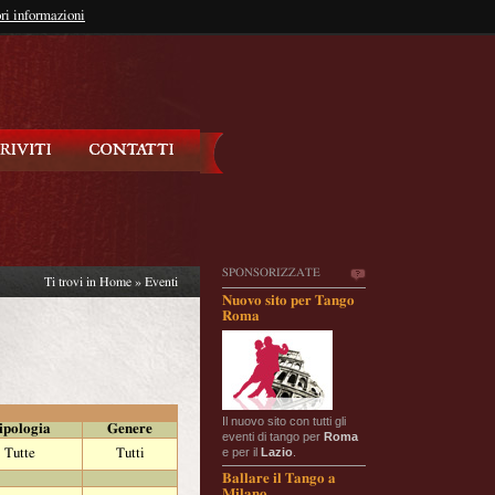
so?
ri informazioni
oppure
Iscriviti
SPONSORIZZATE
Ti trovi in
Home
»
Eventi
Nuovo sito per Tango
Roma
Il nuovo sito con tutti gli
ipologia
Genere
eventi di tango per
Roma
e per il
Lazio
.
Tutte
Tutti
Ballare il Tango a
Milano