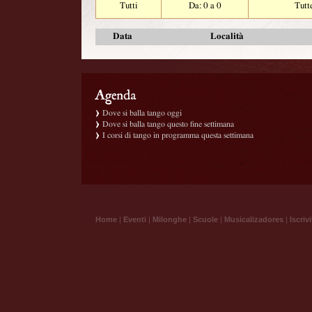
Tutti
Da: 0 a 0
Tutt
Data
Località
Dove si balla tango oggi
Dove si balla tango questo fine settimana
I corsi di tango in programma questa settimana
Home
|
Eventi
|
Milonghe
|
Scuole
|
Musicalizadores
|
Iscrivi