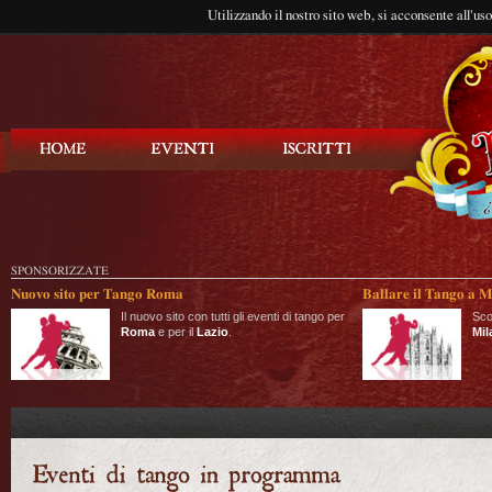
Utilizzando il nostro sito web, si acconsente all'us
Balla Tango
SPONSORIZZATE
Nuovo sito per Tango Roma
Ballare il Tango a M
Il nuovo sito con tutti gli eventi di tango per
Sco
Roma
e per il
Lazio
.
Mil