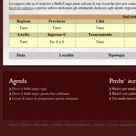
Lo sapevi che se ti registri a BallaTango puoi salvare le tue ricerche per poi con
Iscriviti adesso
, e potrai subito utilizzare gli strumenti dedicati agli utenti registra
Stai con
Regione
Provincia
Città
Tutte
Tutte
Tutte
Livello
Ingresso €
Tesseramento
Tutti
Da: 0 a 0
Tutte
Data
Località
Tipologia
Dove si balla tango oggi
Ricevi per email g
Dove si balla tango questo fine settimana
Ricevi con caden
I corsi di tango in programma questa settimana
Un modo nuovo p
Home
|
Eventi
|
Milonghe
|
Scuole
|
Musicalizadores
|
Iscriviti
|
Centro assistenz