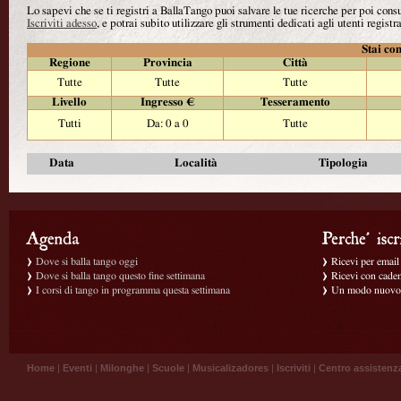
Lo sapevi che se ti registri a BallaTango puoi salvare le tue ricerche per poi con
Iscriviti adesso
, e potrai subito utilizzare gli strumenti dedicati agli utenti registra
Stai con
Regione
Provincia
Città
Tutte
Tutte
Tutte
Livello
Ingresso €
Tesseramento
Tutti
Da: 0 a 0
Tutte
Data
Località
Tipologia
Dove si balla tango oggi
Ricevi per email g
Dove si balla tango questo fine settimana
Ricevi con caden
I corsi di tango in programma questa settimana
Un modo nuovo p
Home
|
Eventi
|
Milonghe
|
Scuole
|
Musicalizadores
|
Iscriviti
|
Centro assistenz