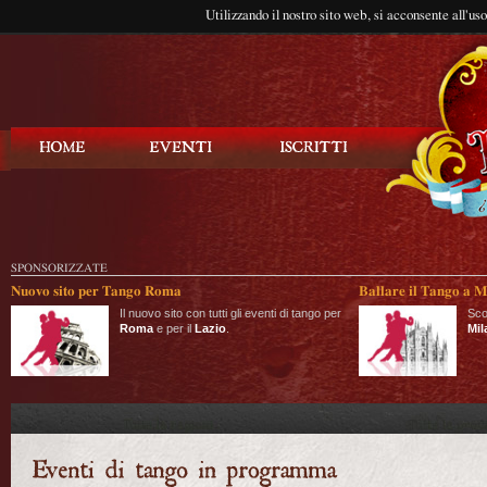
Utilizzando il nostro sito web, si acconsente all'us
Balla Tango
SPONSORIZZATE
Nuovo sito per Tango Roma
Ballare il Tango a M
Il nuovo sito con tutti gli eventi di tango per
Sco
Roma
e per il
Lazio
.
Mil