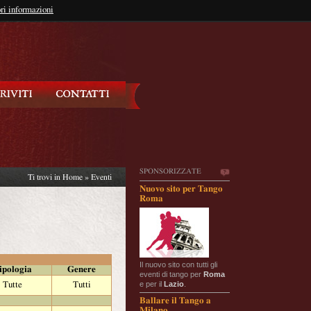
so?
ri informazioni
oppure
Iscriviti
SPONSORIZZATE
Ti trovi in
Home
»
Eventi
Nuovo sito per Tango
Roma
Il nuovo sito con tutti gli
ipologia
Genere
eventi di tango per
Roma
e per il
Lazio
.
Tutte
Tutti
Ballare il Tango a
Milano