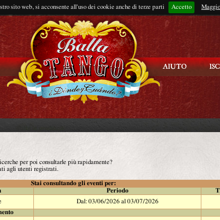
ostro sito web, si acconsente all'uso dei cookie anche di terze parti
Accetto
Rimani connes
Maggio
 ricerche per poi consultarle più rapidamente?
ti agli utenti registrati.
Stai consultando gli eventi per:
à
Periodo
T
e
Dal: 03/06/2026 al 03/07/2026
mento