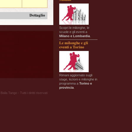
Dettaglio
Scopri le milonghe, le
scuole e gli eventi a
Milano e Lombardia
.
Le milonghe e gli
eventi a Torino
Rimani aggiornato sugli
stage, lezioni e milonghe in
programma a
Torino e
provincia
.
Balla Tango - Tutti i diritti riservati