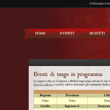
Utilizzando il n
Balla Tango
Lo sapevi che se ti registri a BallaTango puoi salvare le tue
Iscriviti adesso
, e potrai subito utilizzare gli strumenti dedica
Regione
Provincia
Citt
Tutte
Tutte
Tutt
Livello
Ingresso €
Tessera