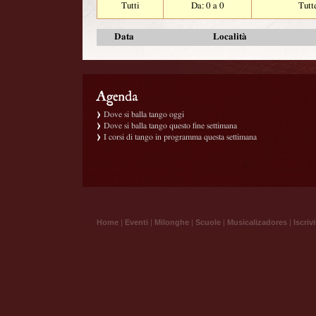
Tutti
Da: 0 a 0
Tutt
Data
Località
Dove si balla tango oggi
Dove si balla tango questo fine settimana
I corsi di tango in programma questa settimana
Home
|
Eventi
|
Milonghe
|
Scuole
|
Musicalizadores
|
Iscrivi