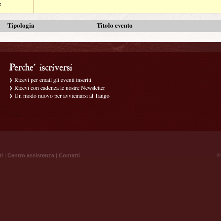
e
Tipologia
Titolo evento
Ricevi per email gli eventi inseriti
Ricevi con cadenza le nostre Newsletter
Un modo nuovo per avvicinarsi al Tango
ti
|
Centro assistenza
|
Contatti
® 