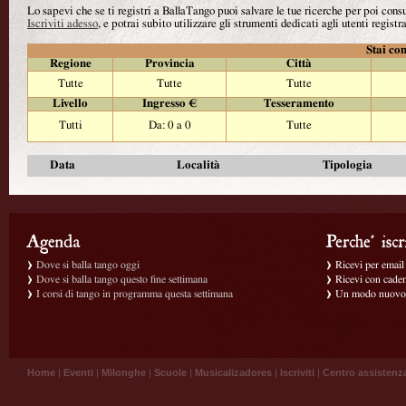
Lo sapevi che se ti registri a BallaTango puoi salvare le tue ricerche per poi con
Iscriviti adesso
, e potrai subito utilizzare gli strumenti dedicati agli utenti registra
Stai con
Regione
Provincia
Città
Tutte
Tutte
Tutte
Livello
Ingresso €
Tesseramento
Tutti
Da: 0 a 0
Tutte
Data
Località
Tipologia
Dove si balla tango oggi
Ricevi per email g
Dove si balla tango questo fine settimana
Ricevi con caden
I corsi di tango in programma questa settimana
Un modo nuovo p
Home
|
Eventi
|
Milonghe
|
Scuole
|
Musicalizadores
|
Iscriviti
|
Centro assistenz