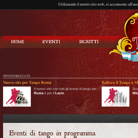
Utilizzando il nostro sito web, si acconsente all'us
Balla Tango
SPONSORIZZATE
Nuovo sito per Tango Roma
Ballare il Tango a M
Il nuovo sito con tutti gli eventi di tango per
Sco
Roma
e per il
Lazio
.
Mil