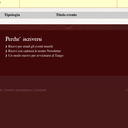
e
Tipologia
Titolo evento
Ricevi per email gli eventi inseriti
Ricevi con cadenza le nostre Newsletter
Un modo nuovo per avvicinarsi al Tango
ti
|
Centro assistenza
|
Contatti
® 