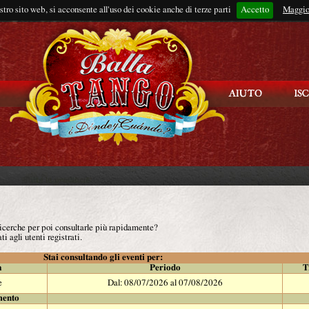
ostro sito web, si acconsente all'uso dei cookie anche di terze parti
Accetto
Rimani connes
Maggio
 ricerche per poi consultarle più rapidamente?
ti agli utenti registrati.
Stai consultando gli eventi per:
à
Periodo
T
e
Dal: 08/07/2026 al 07/08/2026
mento