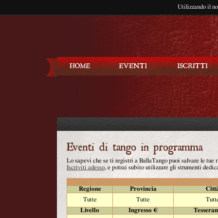
Utilizzando il n
Balla Tango
Lo sapevi che se ti registri a BallaTango puoi salvare le tue
Iscriviti adesso
, e potrai subito utilizzare gli strumenti dedica
Regione
Provincia
Citt
Tutte
Tutte
Tutt
Livello
Ingresso €
Tessera