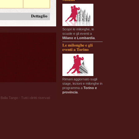
Dettaglio
Scopri le milonghe, le
scuole e gli eventi a
Milano e Lombardia
.
Le milonghe e gli
eventi a Torino
Rimani aggiornato sugli
stage, lezioni e milonghe in
programma a
Torino e
provincia
.
Balla Tango - Tutti i diritti riservati