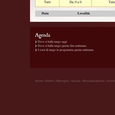
Tutti
Da: 0 a 0
Tutt
Data
Località
Dove si balla tango oggi
Dove si balla tango questo fine settimana
I corsi di tango in programma questa settimana
Home
|
Eventi
|
Milonghe
|
Scuole
|
Musicalizadores
|
Iscrivi