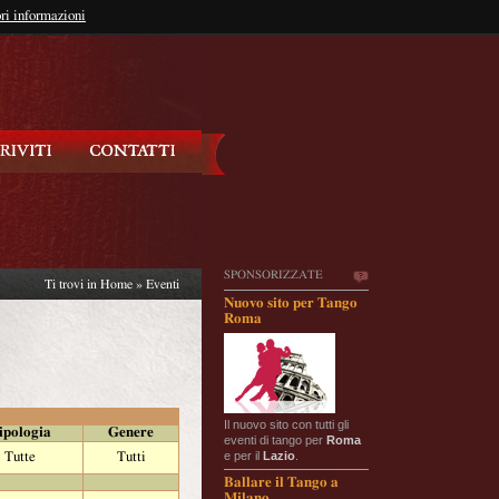
so?
ri informazioni
oppure
Iscriviti
SPONSORIZZATE
Ti trovi in
Home
»
Eventi
Nuovo sito per Tango
Roma
Il nuovo sito con tutti gli
ipologia
Genere
eventi di tango per
Roma
e per il
Lazio
.
Tutte
Tutti
Ballare il Tango a
Milano