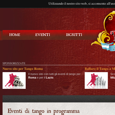
Utilizzando il nostro sito web, si acconsente all'us
Balla Tango
SPONSORIZZATE
Nuovo sito per Tango Roma
Ballare il Tango a M
Il nuovo sito con tutti gli eventi di tango per
Sco
Roma
e per il
Lazio
.
Mil