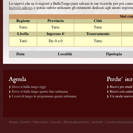
Lo sapevi che se ti registri a BallaTango puoi salvare le tue ricerche per poi con
Iscriviti adesso
, e potrai subito utilizzare gli strumenti dedicati agli utenti registra
Stai con
Regione
Provincia
Città
Tutte
Tutte
Tutte
Livello
Ingresso €
Tesseramento
Tutti
Da: 0 a 0
Tutte
Data
Località
Tipologia
Dove si balla tango oggi
Ricevi per email g
Dove si balla tango questo fine settimana
Ricevi con caden
I corsi di tango in programma questa settimana
Un modo nuovo p
Home
|
Eventi
|
Milonghe
|
Scuole
|
Musicalizadores
|
Iscriviti
|
Centro assistenz