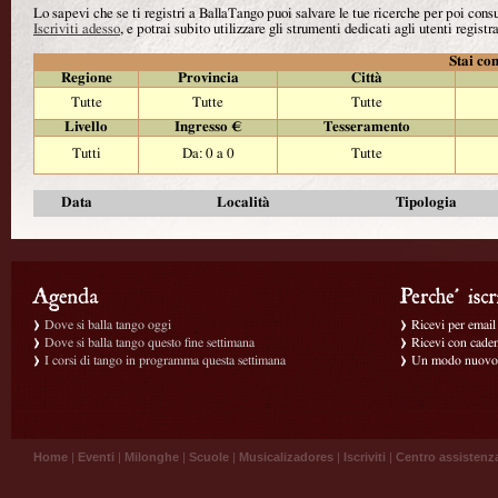
Lo sapevi che se ti registri a BallaTango puoi salvare le tue ricerche per poi con
Iscriviti adesso
, e potrai subito utilizzare gli strumenti dedicati agli utenti registra
Stai con
Regione
Provincia
Città
Tutte
Tutte
Tutte
Livello
Ingresso €
Tesseramento
Tutti
Da: 0 a 0
Tutte
Data
Località
Tipologia
Dove si balla tango oggi
Ricevi per email g
Dove si balla tango questo fine settimana
Ricevi con caden
I corsi di tango in programma questa settimana
Un modo nuovo p
Home
|
Eventi
|
Milonghe
|
Scuole
|
Musicalizadores
|
Iscriviti
|
Centro assistenz