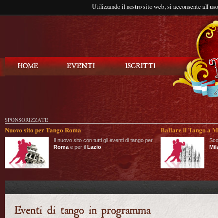
Utilizzando il nostro sito web, si acconsente all'us
Balla Tango
SPONSORIZZATE
Nuovo sito per Tango Roma
Ballare il Tango a M
Il nuovo sito con tutti gli eventi di tango per
Sco
Roma
e per il
Lazio
.
Mil