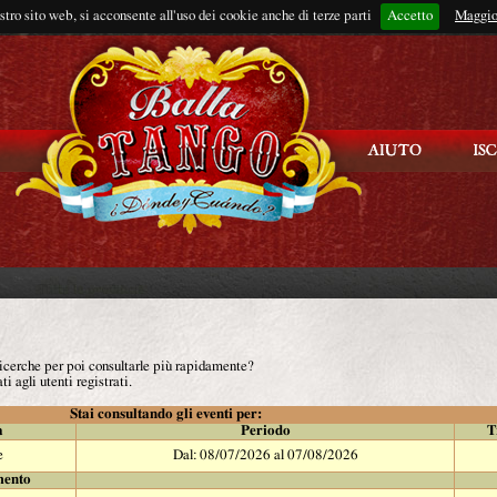
ostro sito web, si acconsente all'uso dei cookie anche di terze parti
Accetto
Rimani connes
Maggio
 ricerche per poi consultarle più rapidamente?
ti agli utenti registrati.
Stai consultando gli eventi per:
à
Periodo
T
e
Dal: 08/07/2026 al 07/08/2026
mento