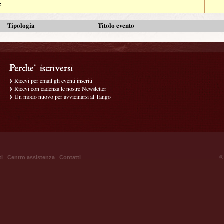
e
Tipologia
Titolo evento
Ricevi per email gli eventi inseriti
Ricevi con cadenza le nostre Newsletter
Un modo nuovo per avvicinarsi al Tango
ti
|
Centro assistenza
|
Contatti
® 