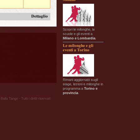
Dettaglio
Scopri le milonghe, le
scuole e gli eventi a
Milano e Lombardia
.
Le milonghe e gli
eventi a Torino
Rimani aggiornato sugli
stage, lezioni e milonghe in
programma a
Torino e
provincia
.
Balla Tango - Tutti i diritti riservati