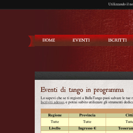
Utilizzando il n
Balla Tango
Lo sapevi che se ti registri a BallaTango puoi salvare le tue
Iscriviti adesso
, e potrai subito utilizzare gli strumenti dedica
Regione
Provincia
Citt
Tutte
Tutte
Tutt
Livello
Ingresso €
Tessera