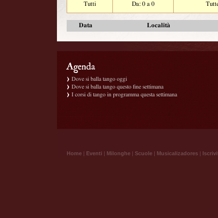
Tutti
Da: 0 a 0
Tutt
Data
Località
Dove si balla tango oggi
Dove si balla tango questo fine settimana
I corsi di tango in programma questa settimana
Home
|
Eventi
|
Milonghe
|
Scuole
|
Musicalizadores
|
Iscrivi