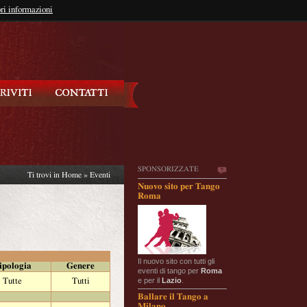
so?
ri informazioni
oppure
Iscriviti
SPONSORIZZATE
Ti trovi in
Home
»
Eventi
Nuovo sito per Tango
Roma
Il nuovo sito con tutti gli
ipologia
Genere
eventi di tango per
Roma
e per il
Lazio
.
Tutte
Tutti
Ballare il Tango a
Milano