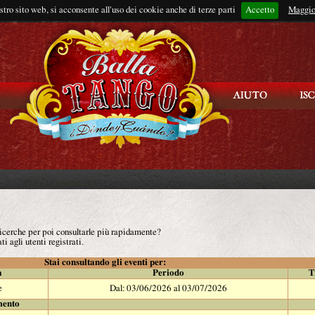
ostro sito web, si acconsente all'uso dei cookie anche di terze parti
Accetto
Rimani connes
Maggio
 ricerche per poi consultarle più rapidamente?
ti agli utenti registrati.
Stai consultando gli eventi per:
à
Periodo
T
e
Dal: 03/06/2026 al 03/07/2026
mento