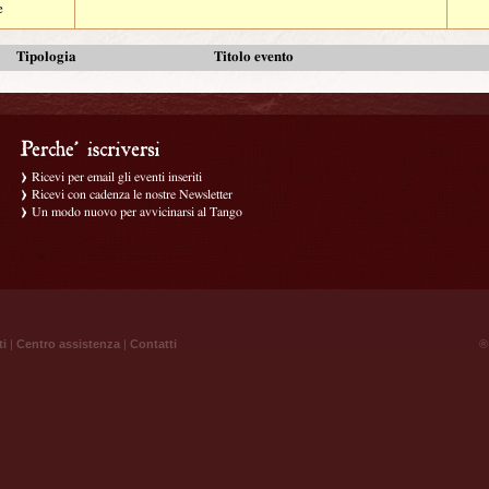
e
Tipologia
Titolo evento
Ricevi per email gli eventi inseriti
Ricevi con cadenza le nostre Newsletter
Un modo nuovo per avvicinarsi al Tango
ti
|
Centro assistenza
|
Contatti
® 