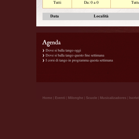
Tutti
Da: 0 a 0
Tutt
Data
Località
Dove si balla tango oggi
Dove si balla tango questo fine settimana
I corsi di tango in programma questa settimana
Home
|
Eventi
|
Milonghe
|
Scuole
|
Musicalizadores
|
Iscrivi