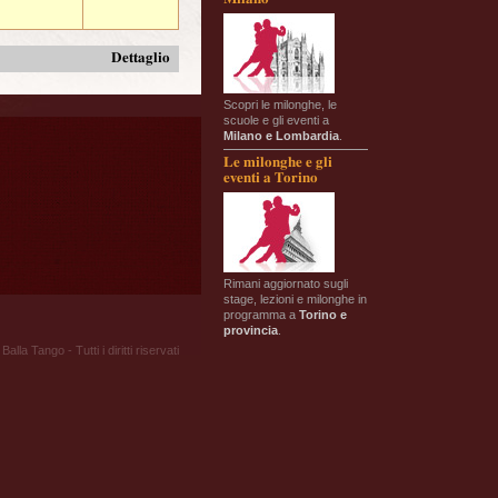
Dettaglio
Scopri le milonghe, le
scuole e gli eventi a
Milano e Lombardia
.
Le milonghe e gli
eventi a Torino
Rimani aggiornato sugli
stage, lezioni e milonghe in
programma a
Torino e
provincia
.
Balla Tango - Tutti i diritti riservati