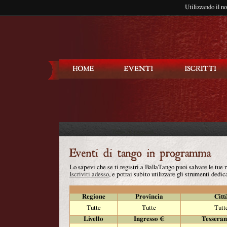
Utilizzando il n
Balla Tango
Lo sapevi che se ti registri a BallaTango puoi salvare le tue
Iscriviti adesso
, e potrai subito utilizzare gli strumenti dedica
Regione
Provincia
Citt
Tutte
Tutte
Tutt
Livello
Ingresso €
Tessera