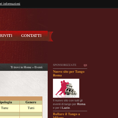
so?
ri informazioni
oppure
Iscriviti
SPONSORIZZATE
Ti trovi in
Home
»
Eventi
Nuovo sito per Tango
Roma
Il nuovo sito con tutti gli
ipologia
Genere
eventi di tango per
Roma
e per il
Lazio
.
Tutte
Tutti
Ballare il Tango a
Milano