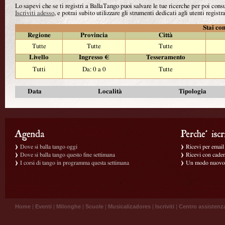
Lo sapevi che se ti registri a BallaTango puoi salvare le tue ricerche per poi con
Iscriviti adesso
, e potrai subito utilizzare gli strumenti dedicati agli utenti registra
Stai con
Regione
Provincia
Città
Tutte
Tutte
Tutte
Livello
Ingresso €
Tesseramento
Tutti
Da: 0 a 0
Tutte
Data
Località
Tipologia
Dove si balla tango oggi
Ricevi per email g
Dove si balla tango questo fine settimana
Ricevi con caden
I corsi di tango in programma questa settimana
Un modo nuovo p
Home
|
Eventi
|
Milonghe
|
Scuole
|
Musicalizadores
|
Iscriviti
|
Centro assistenz