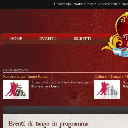
Utilizzando il nostro sito web, si acconsente all'us
Balla Tango
SPONSORIZZATE
Nuovo sito per Tango Roma
Ballare il Tango a M
Il nuovo sito con tutti gli eventi di tango per
Sco
Roma
e per il
Lazio
.
Mil