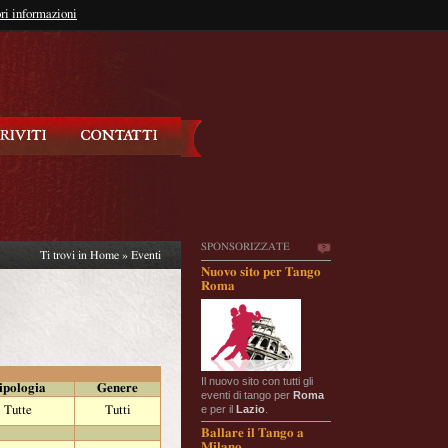
so?
ri informazioni
oppure
Iscriviti
SPONSORIZZATE
Ti trovi in
Home
»
Eventi
Nuovo sito per Tango
Roma
Il nuovo sito con tutti gli
ipologia
Genere
eventi di tango per
Roma
e per il
Lazio
.
Tutte
Tutti
Ballare il Tango a
Milano