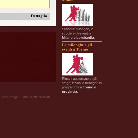
Dettaglio
Scopri le milonghe, le
scuole e gli eventi a
Milano e Lombardia
.
Le milonghe e gli
eventi a Torino
Rimani aggiornato sugli
stage, lezioni e milonghe in
programma a
Torino e
provincia
.
Balla Tango - Tutti i diritti riservati