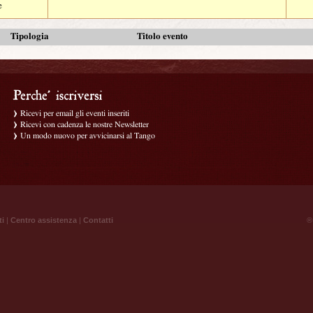
e
Tipologia
Titolo evento
Ricevi per email gli eventi inseriti
Ricevi con cadenza le nostre Newsletter
Un modo nuovo per avvicinarsi al Tango
ti
|
Centro assistenza
|
Contatti
® 