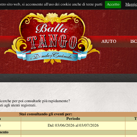
ostro sito web, si acconsente all'uso dei cookie anche di terze parti
Accetto
Rimani connes
Maggio
 ricerche per poi consultarle più rapidamente?
ti agli utenti registrati.
Stai consultando gli eventi per:
à
Periodo
T
e
Dal: 03/06/2026 al 03/07/2026
mento