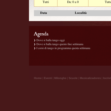
Tutti
Da: 0 a 0
Tutt
Data
Località
Dove si balla tango oggi
Dove si balla tango questo fine settimana
I corsi di tango in programma questa settimana
Home
|
Eventi
|
Milonghe
|
Scuole
|
Musicalizadores
|
Iscrivi