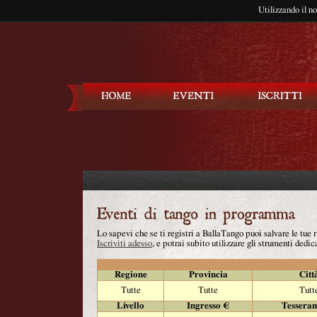
Utilizzando il n
Balla Tango
Lo sapevi che se ti registri a BallaTango puoi salvare le tue
Iscriviti adesso
, e potrai subito utilizzare gli strumenti dedica
Regione
Provincia
Citt
Tutte
Tutte
Tutt
Livello
Ingresso €
Tessera