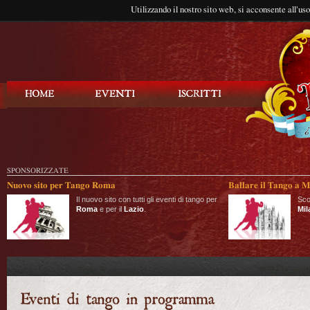
Utilizzando il nostro sito web, si acconsente all'us
Balla Tango
SPONSORIZZATE
Nuovo sito per Tango Roma
Ballare il Tango a M
Il nuovo sito con tutti gli eventi di tango per
Sco
Roma
e per il
Lazio
.
Mil