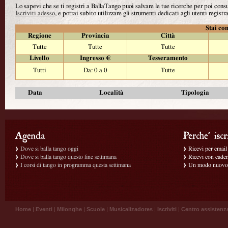
Lo sapevi che se ti registri a BallaTango puoi salvare le tue ricerche per poi con
Iscriviti adesso
, e potrai subito utilizzare gli strumenti dedicati agli utenti registra
Stai con
Regione
Provincia
Città
Tutte
Tutte
Tutte
Livello
Ingresso €
Tesseramento
Tutti
Da: 0 a 0
Tutte
Data
Località
Tipologia
Dove si balla tango oggi
Ricevi per email g
Dove si balla tango questo fine settimana
Ricevi con caden
I corsi di tango in programma questa settimana
Un modo nuovo p
Home
|
Eventi
|
Milonghe
|
Scuole
|
Musicalizadores
|
Iscriviti
|
Centro assistenz