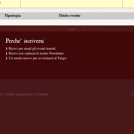
e
Tipologia
Titolo evento
Ricevi per email gli eventi inseriti
Ricevi con cadenza le nostre Newsletter
Un modo nuovo per avvicinarsi al Tango
ti
|
Centro assistenza
|
Contatti
® 