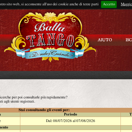
ostro sito web, si acconsente all'uso dei cookie anche di terze parti
Accetto
Rimani connes
Maggio
 ricerche per poi consultarle più rapidamente?
ti agli utenti registrati.
Stai consultando gli eventi per:
à
Periodo
T
e
Dal: 08/07/2026 al 07/08/2026
mento