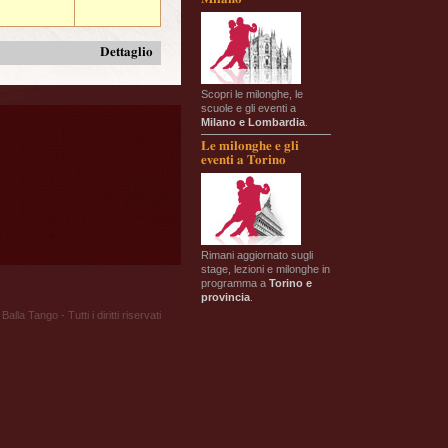
Dettaglio
Scopri le milonghe, le
scuole e gli eventi a
Milano e Lombardia
.
Le milonghe e gli
eventi a Torino
Rimani aggiornato sugli
stage, lezioni e milonghe in
programma a
Torino e
provincia
.
Balla Tango - Tutti i diritti riservati