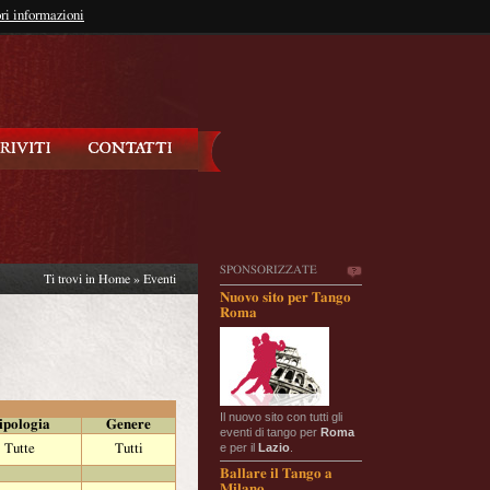
so?
ri informazioni
oppure
Iscriviti
SPONSORIZZATE
Ti trovi in
Home
»
Eventi
Nuovo sito per Tango
Roma
Il nuovo sito con tutti gli
ipologia
Genere
eventi di tango per
Roma
e per il
Lazio
.
Tutte
Tutti
Ballare il Tango a
Milano