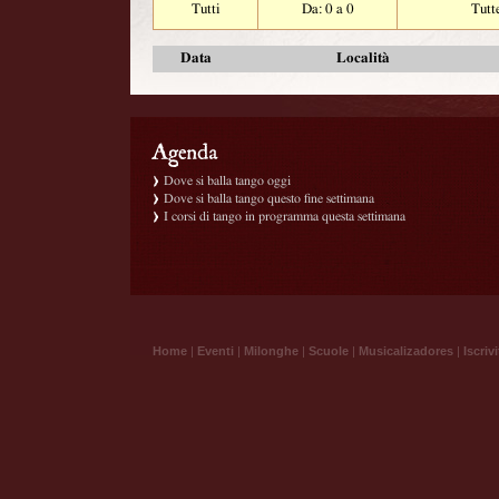
Tutti
Da: 0 a 0
Tutt
Data
Località
Dove si balla tango oggi
Dove si balla tango questo fine settimana
I corsi di tango in programma questa settimana
Home
|
Eventi
|
Milonghe
|
Scuole
|
Musicalizadores
|
Iscrivi