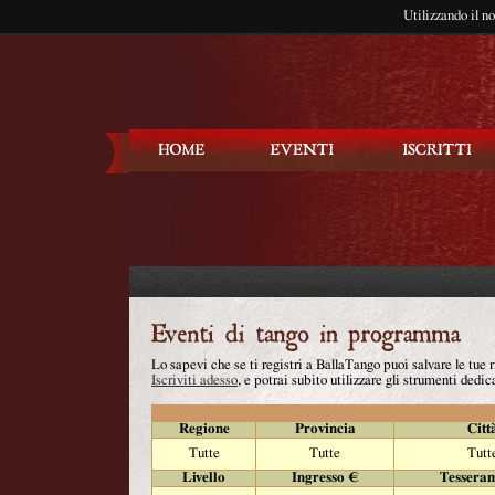
Utilizzando il n
Balla Tango
Lo sapevi che se ti registri a BallaTango puoi salvare le tue
Iscriviti adesso
, e potrai subito utilizzare gli strumenti dedica
Regione
Provincia
Citt
Tutte
Tutte
Tutt
Livello
Ingresso €
Tessera