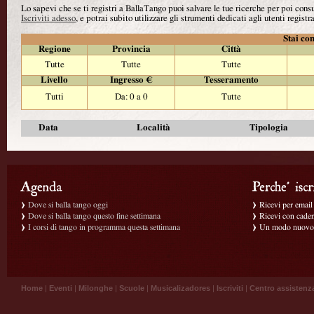
Lo sapevi che se ti registri a BallaTango puoi salvare le tue ricerche per poi con
Iscriviti adesso
, e potrai subito utilizzare gli strumenti dedicati agli utenti registra
Stai con
Regione
Provincia
Città
Tutte
Tutte
Tutte
Livello
Ingresso €
Tesseramento
Tutti
Da: 0 a 0
Tutte
Data
Località
Tipologia
Dove si balla tango oggi
Ricevi per email g
Dove si balla tango questo fine settimana
Ricevi con caden
I corsi di tango in programma questa settimana
Un modo nuovo p
Home
|
Eventi
|
Milonghe
|
Scuole
|
Musicalizadores
|
Iscriviti
|
Centro assistenz