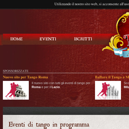
Utilizzando il nostro sito web, si acconsente all'us
Balla Tango
SPONSORIZZATE
Nuovo sito per Tango Roma
Ballare il Tango a M
Il nuovo sito con tutti gli eventi di tango per
Sco
Roma
e per il
Lazio
.
Mil