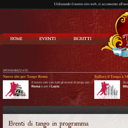
Utilizzando il nostro sito web, si acconsente all'us
Balla Tango
SPONSORIZZATE
Nuovo sito per Tango Roma
Ballare il Tango a M
Il nuovo sito con tutti gli eventi di tango per
Sco
Roma
e per il
Lazio
.
Mil