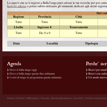
Lo sapevi che se ti registri a BallaTango puoi salvare le tue ricerche per poi con
Iscriviti adesso
, e potrai subito utilizzare gli strumenti dedicati agli utenti registra
Stai con
Regione
Provincia
Città
Tutte
Tutte
Tutte
Livello
Ingresso €
Tesseramento
Tutti
Da: 0 a 0
Tutte
Data
Località
Tipologia
Dove si balla tango oggi
Ricevi per email g
Dove si balla tango questo fine settimana
Ricevi con caden
I corsi di tango in programma questa settimana
Un modo nuovo p
Home
|
Eventi
|
Milonghe
|
Scuole
|
Musicalizadores
|
Iscriviti
|
Centro assistenz