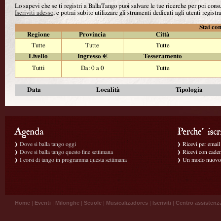
Lo sapevi che se ti registri a BallaTango puoi salvare le tue ricerche per poi con
Iscriviti adesso
, e potrai subito utilizzare gli strumenti dedicati agli utenti registra
Stai con
Regione
Provincia
Città
Tutte
Tutte
Tutte
Livello
Ingresso €
Tesseramento
Tutti
Da: 0 a 0
Tutte
Data
Località
Tipologia
Dove si balla tango oggi
Ricevi per email g
Dove si balla tango questo fine settimana
Ricevi con caden
I corsi di tango in programma questa settimana
Un modo nuovo p
Home
|
Eventi
|
Milonghe
|
Scuole
|
Musicalizadores
|
Iscriviti
|
Centro assistenz