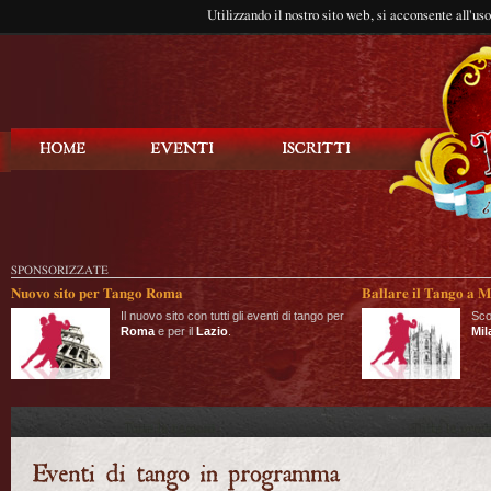
Utilizzando il nostro sito web, si acconsente all'us
Balla Tango
SPONSORIZZATE
Nuovo sito per Tango Roma
Ballare il Tango a M
Il nuovo sito con tutti gli eventi di tango per
Sco
Roma
e per il
Lazio
.
Mil