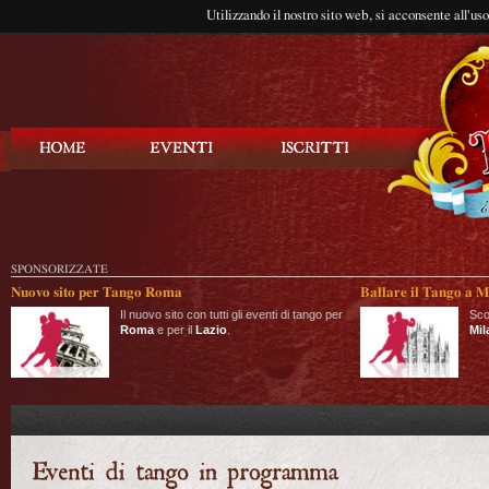
Utilizzando il nostro sito web, si acconsente all'us
Balla Tango
SPONSORIZZATE
Nuovo sito per Tango Roma
Ballare il Tango a M
Il nuovo sito con tutti gli eventi di tango per
Sco
Roma
e per il
Lazio
.
Mil