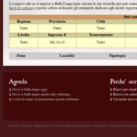
Lo sapevi che se ti registri a BallaTango puoi salvare le tue ricerche per poi con
Iscriviti adesso
, e potrai subito utilizzare gli strumenti dedicati agli utenti registra
Stai con
Regione
Provincia
Città
Tutte
Tutte
Tutte
Livello
Ingresso €
Tesseramento
Tutti
Da: 0 a 0
Tutte
Data
Località
Tipologia
Dove si balla tango oggi
Ricevi per email g
Dove si balla tango questo fine settimana
Ricevi con caden
I corsi di tango in programma questa settimana
Un modo nuovo p
Home
|
Eventi
|
Milonghe
|
Scuole
|
Musicalizadores
|
Iscriviti
|
Centro assistenz