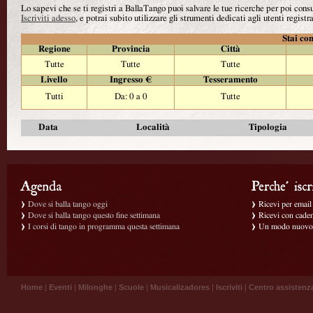
Lo sapevi che se ti registri a BallaTango puoi salvare le tue ricerche per poi con
Iscriviti adesso
, e potrai subito utilizzare gli strumenti dedicati agli utenti registra
Stai con
Regione
Provincia
Città
Tutte
Tutte
Tutte
Livello
Ingresso €
Tesseramento
Tutti
Da: 0 a 0
Tutte
Data
Località
Tipologia
Dove si balla tango oggi
Ricevi per email g
Dove si balla tango questo fine settimana
Ricevi con caden
I corsi di tango in programma questa settimana
Un modo nuovo p
Home
|
Eventi
|
Milonghe
|
Scuole
|
Musicalizadores
|
Iscriviti
|
Centro assistenz