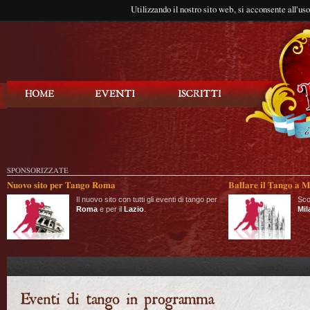
Utilizzando il nostro sito web, si acconsente all'us
Balla Tango
SPONSORIZZATE
Nuovo sito per Tango Roma
Ballare il Tango a M
Il nuovo sito con tutti gli eventi di tango per
Sco
Roma
e per il
Lazio
.
Mil