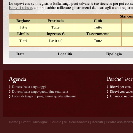
Lo sapevi che se ti registri a BallaTango puoi salvare le tue ricerche per poi con
Iscriviti adesso
, e potrai subito utilizzare gli strumenti dedicati agli utenti registra
Stai con
Regione
Provincia
Città
Tutte
Tutte
Tutte
Livello
Ingresso €
Tesseramento
Tutti
Da: 0 a 0
Tutte
Data
Località
Tipologia
Dove si balla tango oggi
Ricevi per email g
Dove si balla tango questo fine settimana
Ricevi con caden
I corsi di tango in programma questa settimana
Un modo nuovo p
Home
|
Eventi
|
Milonghe
|
Scuole
|
Musicalizadores
|
Iscriviti
|
Centro assistenz