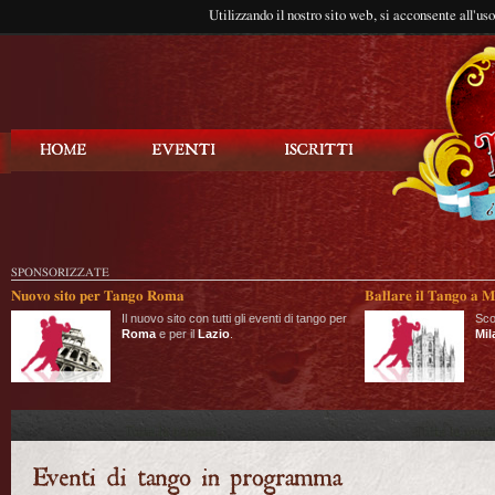
Utilizzando il nostro sito web, si acconsente all'us
Balla Tango
SPONSORIZZATE
Nuovo sito per Tango Roma
Ballare il Tango a M
Il nuovo sito con tutti gli eventi di tango per
Sco
Roma
e per il
Lazio
.
Mil