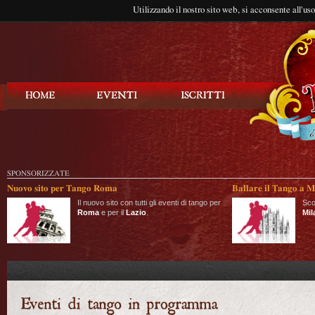
Utilizzando il nostro sito web, si acconsente all'us
Balla Tango
SPONSORIZZATE
Nuovo sito per Tango Roma
Ballare il Tango a M
Il nuovo sito con tutti gli eventi di tango per
Sco
Roma
e per il
Lazio
.
Mil