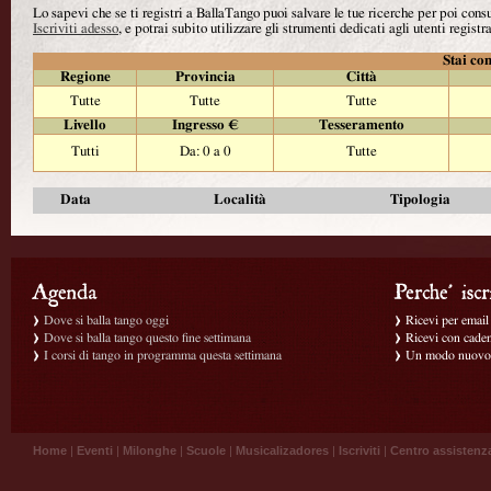
Lo sapevi che se ti registri a BallaTango puoi salvare le tue ricerche per poi con
Iscriviti adesso
, e potrai subito utilizzare gli strumenti dedicati agli utenti registra
Stai con
Regione
Provincia
Città
Tutte
Tutte
Tutte
Livello
Ingresso €
Tesseramento
Tutti
Da: 0 a 0
Tutte
Data
Località
Tipologia
Dove si balla tango oggi
Ricevi per email g
Dove si balla tango questo fine settimana
Ricevi con caden
I corsi di tango in programma questa settimana
Un modo nuovo p
Home
|
Eventi
|
Milonghe
|
Scuole
|
Musicalizadores
|
Iscriviti
|
Centro assistenz