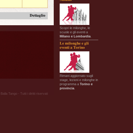
Dettaglio
Scopri le milonghe, le
scuole e gli eventi a
Milano e Lombardia
.
Le milonghe e gli
eventi a Torino
Rimani aggiornato sugli
stage, lezioni e milonghe in
programma a
Torino e
provincia
.
Balla Tango - Tutti i diritti riservati