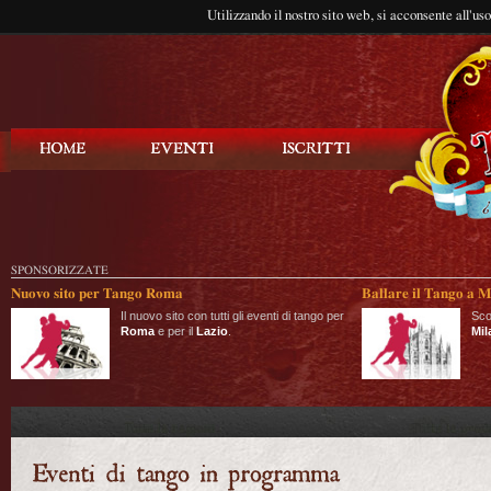
Utilizzando il nostro sito web, si acconsente all'us
Balla Tango
SPONSORIZZATE
Nuovo sito per Tango Roma
Ballare il Tango a M
Il nuovo sito con tutti gli eventi di tango per
Sco
Roma
e per il
Lazio
.
Mil