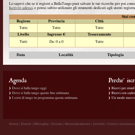
Lo sapevi che se ti registri a BallaTango puoi salvare le tue ricerche per poi con
Iscriviti adesso
, e potrai subito utilizzare gli strumenti dedicati agli utenti registra
Stai con
Regione
Provincia
Città
Tutte
Tutte
Tutte
Livello
Ingresso €
Tesseramento
Tutti
Da: 0 a 0
Tutte
Data
Località
Tipologia
Dove si balla tango oggi
Ricevi per email g
Dove si balla tango questo fine settimana
Ricevi con caden
I corsi di tango in programma questa settimana
Un modo nuovo p
Home
|
Eventi
|
Milonghe
|
Scuole
|
Musicalizadores
|
Iscriviti
|
Centro assistenz