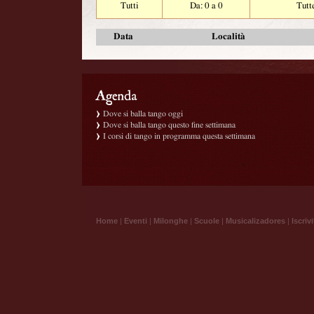
Tutti
Da: 0 a 0
Tutt
Data
Località
Dove si balla tango oggi
Dove si balla tango questo fine settimana
I corsi di tango in programma questa settimana
Home
|
Eventi
|
Milonghe
|
Scuole
|
Musicalizadores
|
Iscrivi