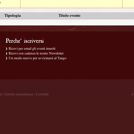
e
Tipologia
Titolo evento
Ricevi per email gli eventi inseriti
Ricevi con cadenza le nostre Newsletter
Un modo nuovo per avvicinarsi al Tango
ti
|
Centro assistenza
|
Contatti
® 