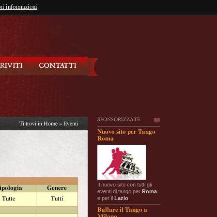
so?
ri informazioni
oppure
Iscriviti
SPONSORIZZATE
Ti trovi in
Home
»
Eventi
Nuovo sito per Tango
Roma
Il nuovo sito con tutti gli
ipologia
Genere
eventi di tango per
Roma
e per il
Lazio
.
Tutte
Tutti
Ballare il Tango a
Milano