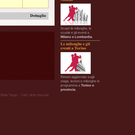
Dettaglio
Scopri le milonghe, le
scuole e gli eventi a
Milano e Lombardia
.
Le milonghe e gli
eventi a Torino
Rimani aggiornato sugli
stage, lezioni e milonghe in
programma a
Torino e
provincia
.
Balla Tango - Tutti i diritti riservati