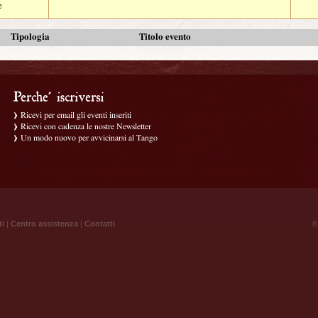
e
Tipologia
Titolo evento
Ricevi per email gli eventi inseriti
Ricevi con cadenza le nostre Newsletter
Un modo nuovo per avvicinarsi al Tango
ti
|
Centro assistenza
|
Contatti
® 