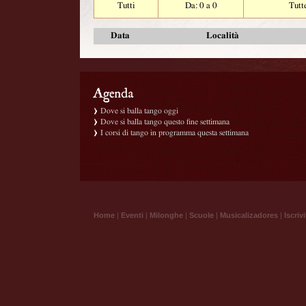
Tutti
Da: 0 a 0
Tutt
Data
Località
Dove si balla tango oggi
Dove si balla tango questo fine settimana
I corsi di tango in programma questa settimana
Home
|
Eventi
|
Milonghe
|
Scuole
|
Musicalizadores
|
Iscrivi