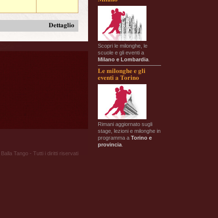
Dettaglio
Scopri le milonghe, le
scuole e gli eventi a
Milano e Lombardia
.
Le milonghe e gli
eventi a Torino
Rimani aggiornato sugli
stage, lezioni e milonghe in
programma a
Torino e
provincia
.
Balla Tango - Tutti i diritti riservati