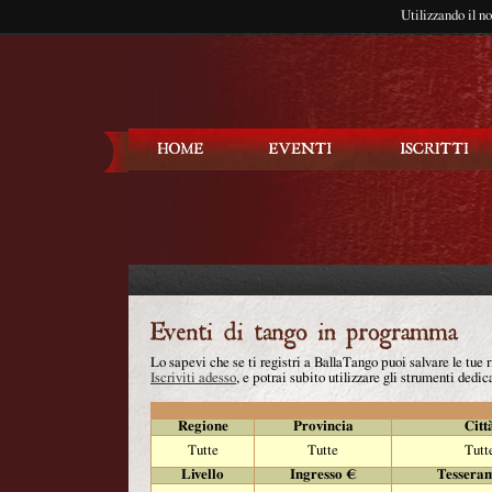
Utilizzando il n
Balla Tango
Lo sapevi che se ti registri a BallaTango puoi salvare le tue
Iscriviti adesso
, e potrai subito utilizzare gli strumenti dedica
Regione
Provincia
Citt
Tutte
Tutte
Tutt
Livello
Ingresso €
Tessera