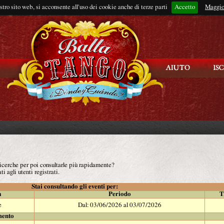
ostro sito web, si acconsente all'uso dei cookie anche di terze parti
Accetto
Rimani connes
Maggio
 ricerche per poi consultarle più rapidamente?
ti agli utenti registrati.
Stai consultando gli eventi per:
à
Periodo
T
e
Dal: 03/06/2026 al 03/07/2026
mento