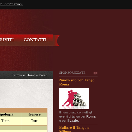
so?
ri informazioni
oppure
Iscriviti
SPONSORIZZATE
Ti trovi in
Home
»
Eventi
Nuovo sito per Tango
Roma
Il nuovo sito con tutti gli
ipologia
Genere
eventi di tango per
Roma
e per il
Lazio
.
Tutte
Tutti
Ballare il Tango a
Milano