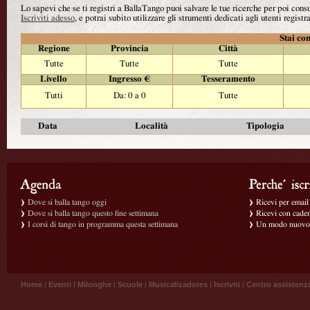
Lo sapevi che se ti registri a BallaTango puoi salvare le tue ricerche per poi con
Iscriviti adesso
, e potrai subito utilizzare gli strumenti dedicati agli utenti registra
Stai con
Regione
Provincia
Città
Tutte
Tutte
Tutte
Livello
Ingresso €
Tesseramento
Tutti
Da: 0 a 0
Tutte
Data
Località
Tipologia
Dove si balla tango oggi
Ricevi per email g
Dove si balla tango questo fine settimana
Ricevi con caden
I corsi di tango in programma questa settimana
Un modo nuovo p
Home
|
Eventi
|
Milonghe
|
Scuole
|
Musicalizadores
|
Iscriviti
|
Centro assistenz