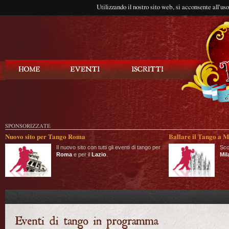
Utilizzando il nostro sito web, si acconsente all'us
Balla Tango
SPONSORIZZATE
Nuovo sito per Tango Roma
Ballare il Tango a M
Il nuovo sito con tutti gli eventi di tango per
Sco
Roma
e per il
Lazio
.
Mil