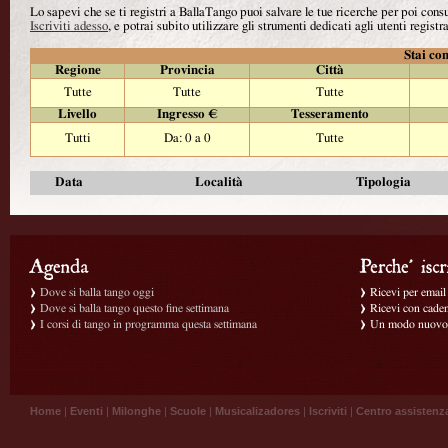
Lo sapevi che se ti registri a BallaTango puoi salvare le tue ricerche per poi con
Iscriviti adesso
, e potrai subito utilizzare gli strumenti dedicati agli utenti registra
Stai con
Regione
Provincia
Città
Tutte
Tutte
Tutte
Livello
Ingresso €
Tesseramento
Tutti
Da: 0 a 0
Tutte
Data
Località
Tipologia
Dove si balla tango oggi
Ricevi per email g
Dove si balla tango questo fine settimana
Ricevi con caden
I corsi di tango in programma questa settimana
Un modo nuovo p
Home
|
Eventi
|
Milonghe
|
Scuole
|
Musicalizadores
|
Iscriviti
|
Centro assistenz