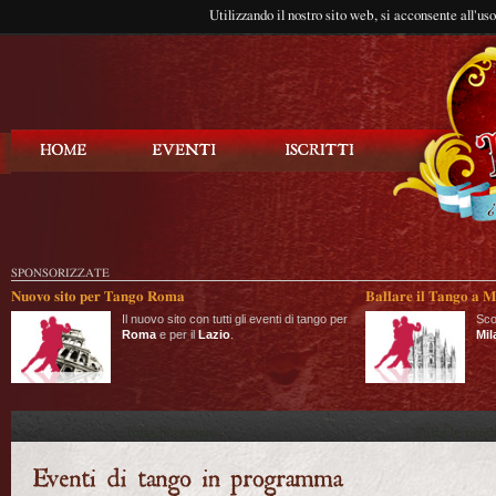
Utilizzando il nostro sito web, si acconsente all'us
Balla Tango
SPONSORIZZATE
Nuovo sito per Tango Roma
Ballare il Tango a M
Il nuovo sito con tutti gli eventi di tango per
Sco
Roma
e per il
Lazio
.
Mil