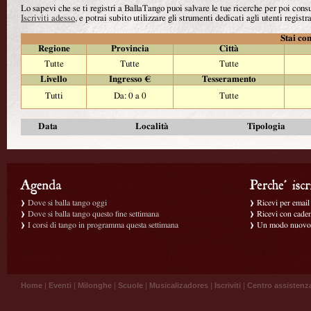
Lo sapevi che se ti registri a BallaTango puoi salvare le tue ricerche per poi con
Iscriviti adesso
, e potrai subito utilizzare gli strumenti dedicati agli utenti registra
Stai con
Regione
Provincia
Città
Tutte
Tutte
Tutte
Livello
Ingresso €
Tesseramento
Tutti
Da: 0 a 0
Tutte
Data
Località
Tipologia
Dove si balla tango oggi
Ricevi per email g
Dove si balla tango questo fine settimana
Ricevi con caden
I corsi di tango in programma questa settimana
Un modo nuovo p
Home
|
Eventi
|
Milonghe
|
Scuole
|
Musicalizadores
|
Iscriviti
|
Centro assistenz