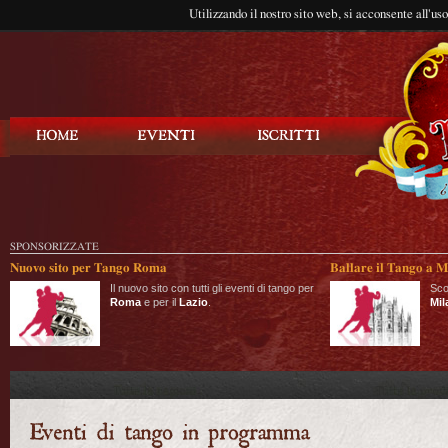
Utilizzando il nostro sito web, si acconsente all'us
Balla Tango
SPONSORIZZATE
Nuovo sito per Tango Roma
Ballare il Tango a M
Il nuovo sito con tutti gli eventi di tango per
Sco
Roma
e per il
Lazio
.
Mil