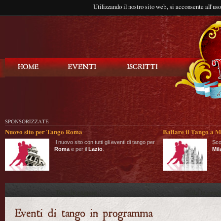
Utilizzando il nostro sito web, si acconsente all'us
Balla Tango
SPONSORIZZATE
Nuovo sito per Tango Roma
Ballare il Tango a M
Il nuovo sito con tutti gli eventi di tango per
Sco
Roma
e per il
Lazio
.
Mil