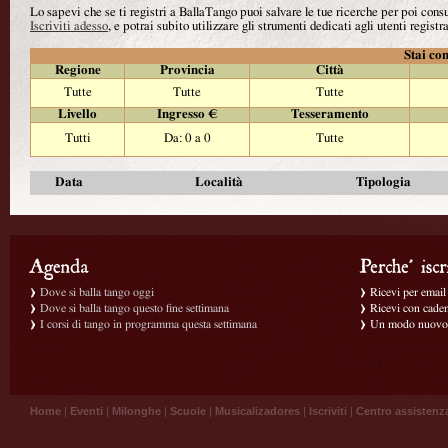
Lo sapevi che se ti registri a BallaTango puoi salvare le tue ricerche per poi con
Iscriviti adesso
, e potrai subito utilizzare gli strumenti dedicati agli utenti registra
Stai con
Regione
Provincia
Città
Tutte
Tutte
Tutte
Livello
Ingresso €
Tesseramento
Tutti
Da: 0 a 0
Tutte
Data
Località
Tipologia
Dove si balla tango oggi
Ricevi per email g
Dove si balla tango questo fine settimana
Ricevi con caden
I corsi di tango in programma questa settimana
Un modo nuovo p
Home
|
Eventi
|
Milonghe
|
Scuole
|
Musicalizadores
|
Iscriviti
|
Centro assistenz