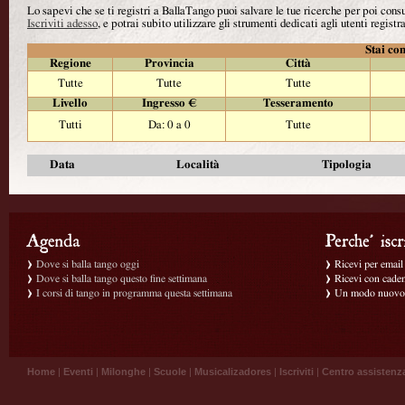
Lo sapevi che se ti registri a BallaTango puoi salvare le tue ricerche per poi con
Iscriviti adesso
, e potrai subito utilizzare gli strumenti dedicati agli utenti registra
Stai con
Regione
Provincia
Città
Tutte
Tutte
Tutte
Livello
Ingresso €
Tesseramento
Tutti
Da: 0 a 0
Tutte
Data
Località
Tipologia
Dove si balla tango oggi
Ricevi per email g
Dove si balla tango questo fine settimana
Ricevi con caden
I corsi di tango in programma questa settimana
Un modo nuovo p
Home
|
Eventi
|
Milonghe
|
Scuole
|
Musicalizadores
|
Iscriviti
|
Centro assistenz