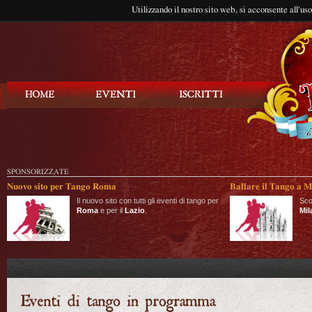
Utilizzando il nostro sito web, si acconsente all'us
Balla Tango
SPONSORIZZATE
Nuovo sito per Tango Roma
Ballare il Tango a M
Il nuovo sito con tutti gli eventi di tango per
Sco
Roma
e per il
Lazio
.
Mil