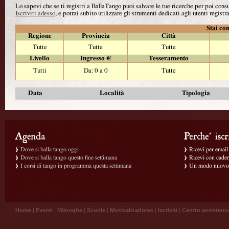
Lo sapevi che se ti registri a BallaTango puoi salvare le tue ricerche per poi con
Iscriviti adesso
, e potrai subito utilizzare gli strumenti dedicati agli utenti registra
Stai con
Regione
Provincia
Città
Tutte
Tutte
Tutte
Livello
Ingresso €
Tesseramento
Tutti
Da: 0 a 0
Tutte
Data
Località
Tipologia
Dove si balla tango oggi
Ricevi per email g
Dove si balla tango questo fine settimana
Ricevi con caden
I corsi di tango in programma questa settimana
Un modo nuovo p
Home
|
Eventi
|
Milonghe
|
Scuole
|
Musicalizadores
|
Iscriviti
|
Centro assistenz