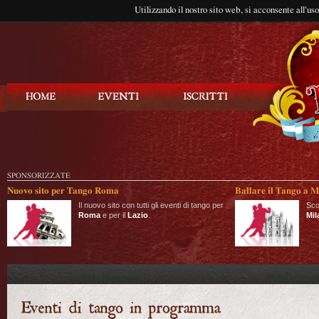
Utilizzando il nostro sito web, si acconsente all'us
Balla Tango
SPONSORIZZATE
Nuovo sito per Tango Roma
Ballare il Tango a M
Il nuovo sito con tutti gli eventi di tango per
Sco
Roma
e per il
Lazio
.
Mil