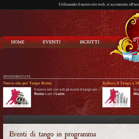
Utilizzando il nostro sito web, si acconsente all'us
Balla Tango
SPONSORIZZATE
Nuovo sito per Tango Roma
Ballare il Tango a M
Il nuovo sito con tutti gli eventi di tango per
Sco
Roma
e per il
Lazio
.
Mil