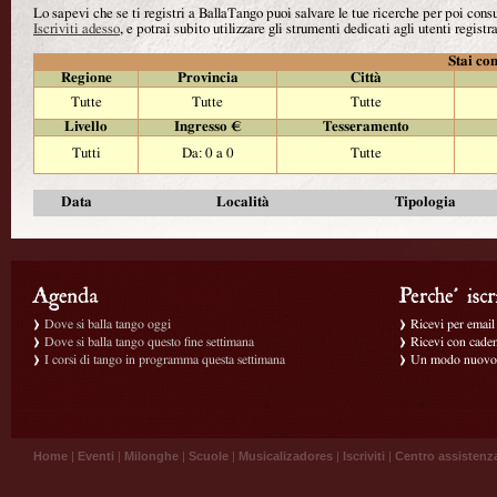
Lo sapevi che se ti registri a BallaTango puoi salvare le tue ricerche per poi con
Iscriviti adesso
, e potrai subito utilizzare gli strumenti dedicati agli utenti registra
Stai con
Regione
Provincia
Città
Tutte
Tutte
Tutte
Livello
Ingresso €
Tesseramento
Tutti
Da: 0 a 0
Tutte
Data
Località
Tipologia
Dove si balla tango oggi
Ricevi per email g
Dove si balla tango questo fine settimana
Ricevi con caden
I corsi di tango in programma questa settimana
Un modo nuovo p
Home
|
Eventi
|
Milonghe
|
Scuole
|
Musicalizadores
|
Iscriviti
|
Centro assistenz