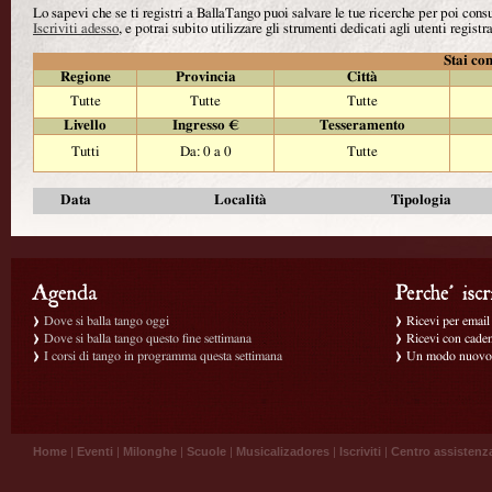
Lo sapevi che se ti registri a BallaTango puoi salvare le tue ricerche per poi con
Iscriviti adesso
, e potrai subito utilizzare gli strumenti dedicati agli utenti registra
Stai con
Regione
Provincia
Città
Tutte
Tutte
Tutte
Livello
Ingresso €
Tesseramento
Tutti
Da: 0 a 0
Tutte
Data
Località
Tipologia
Dove si balla tango oggi
Ricevi per email g
Dove si balla tango questo fine settimana
Ricevi con caden
I corsi di tango in programma questa settimana
Un modo nuovo p
Home
|
Eventi
|
Milonghe
|
Scuole
|
Musicalizadores
|
Iscriviti
|
Centro assistenz