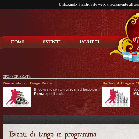
Utilizzando il nostro sito web, si acconsente all'us
Balla Tango
SPONSORIZZATE
Nuovo sito per Tango Roma
Ballare il Tango a M
Il nuovo sito con tutti gli eventi di tango per
Sco
Roma
e per il
Lazio
.
Mil