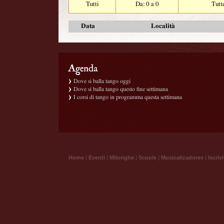
Tutti
Da: 0 a 0
Tutt
Data
Località
Dove si balla tango oggi
Dove si balla tango questo fine settimana
I corsi di tango in programma questa settimana
Home
|
Eventi
|
Milonghe
|
Scuole
|
Musicalizadores
|
Iscrivi