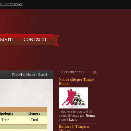
so?
ri informazioni
oppure
Iscriviti
SPONSORIZZATE
Ti trovi in
Home
»
Eventi
Nuovo sito per Tango
Roma
Il nuovo sito con tutti gli
ipologia
Genere
eventi di tango per
Roma
e per il
Lazio
.
Tutte
Tutti
Ballare il Tango a
Milano