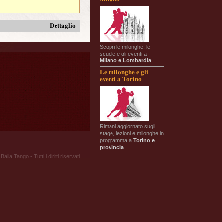
Dettaglio
Scopri le milonghe, le
scuole e gli eventi a
Milano e Lombardia
.
Le milonghe e gli
eventi a Torino
Rimani aggiornato sugli
stage, lezioni e milonghe in
programma a
Torino e
provincia
.
Balla Tango - Tutti i diritti riservati