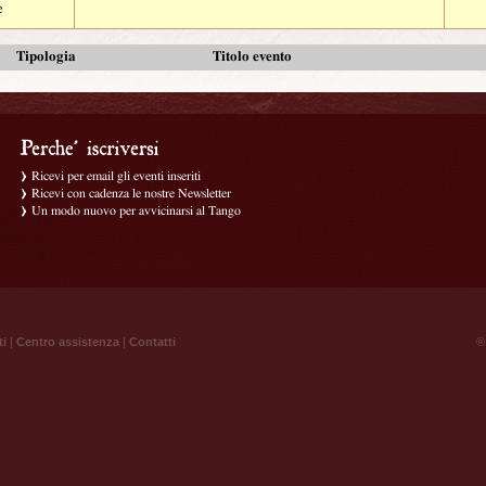
e
Tipologia
Titolo evento
Ricevi per email gli eventi inseriti
Ricevi con cadenza le nostre Newsletter
Un modo nuovo per avvicinarsi al Tango
ti
|
Centro assistenza
|
Contatti
® 