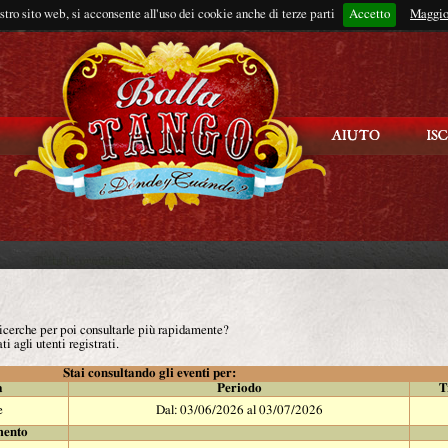
ostro sito web, si acconsente all'uso dei cookie anche di terze parti
Accetto
Rimani connes
Maggio
 ricerche per poi consultarle più rapidamente?
ti agli utenti registrati.
Stai consultando gli eventi per:
à
Periodo
T
e
Dal: 03/06/2026 al 03/07/2026
mento