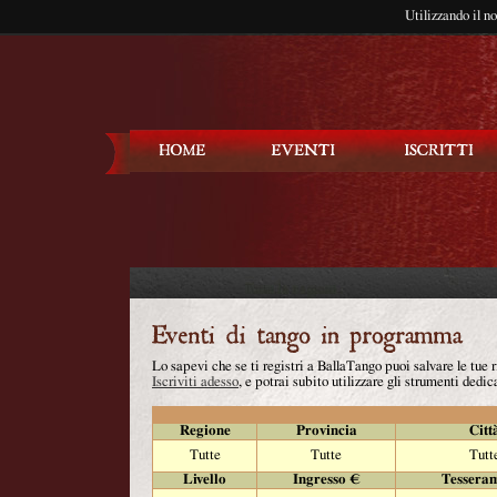
Utilizzando il n
Balla Tango
Lo sapevi che se ti registri a BallaTango puoi salvare le tue
Iscriviti adesso
, e potrai subito utilizzare gli strumenti dedica
Regione
Provincia
Citt
Tutte
Tutte
Tutt
Livello
Ingresso €
Tessera