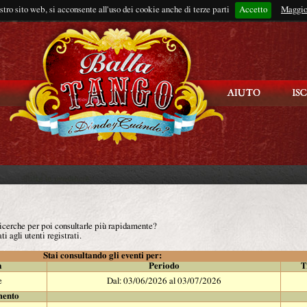
ostro sito web, si acconsente all'uso dei cookie anche di terze parti
Accetto
Rimani connes
Maggio
 ricerche per poi consultarle più rapidamente?
ti agli utenti registrati.
Stai consultando gli eventi per:
à
Periodo
T
e
Dal: 03/06/2026 al 03/07/2026
mento