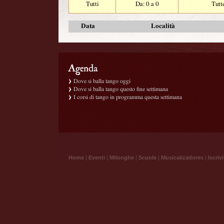
Tutti
Da: 0 a 0
Tutt
Data
Località
Dove si balla tango oggi
Dove si balla tango questo fine settimana
I corsi di tango in programma questa settimana
Home
|
Eventi
|
Milonghe
|
Scuole
|
Musicalizadores
|
Iscrivi