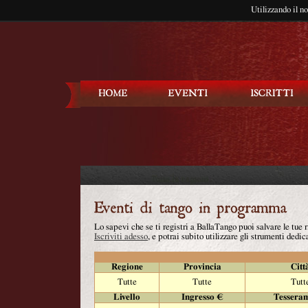
Utilizzando il n
Balla Tango
Lo sapevi che se ti registri a BallaTango puoi salvare le tue
Iscriviti adesso
, e potrai subito utilizzare gli strumenti dedica
Regione
Provincia
Citt
Tutte
Tutte
Tutt
Livello
Ingresso €
Tessera