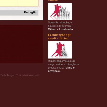
Dettaglio
Scopri le milonghe, le
scuole e gli eventi a
Milano e Lombardia
.
Le milonghe e gli
eventi a Torino
Rimani aggiornato sugli
stage, lezioni e milonghe in
programma a
Torino e
provincia
.
Balla Tango - Tutti i diritti riservati