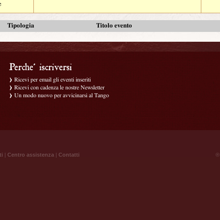
e
Tipologia
Titolo evento
Ricevi per email gli eventi inseriti
Ricevi con cadenza le nostre Newsletter
Un modo nuovo per avvicinarsi al Tango
ti
|
Centro assistenza
|
Contatti
® 