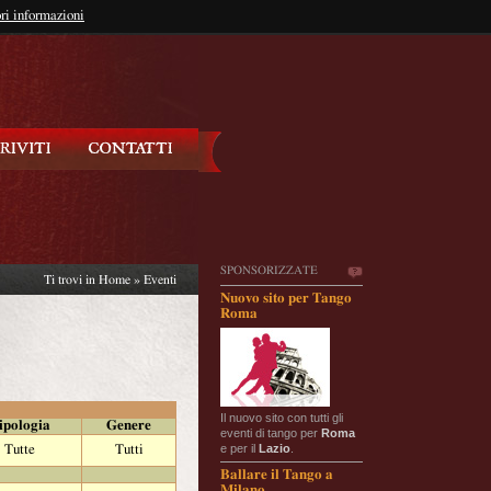
so?
ri informazioni
oppure
Iscriviti
SPONSORIZZATE
Ti trovi in
Home
»
Eventi
Nuovo sito per Tango
Roma
Il nuovo sito con tutti gli
ipologia
Genere
eventi di tango per
Roma
e per il
Lazio
.
Tutte
Tutti
Ballare il Tango a
Milano