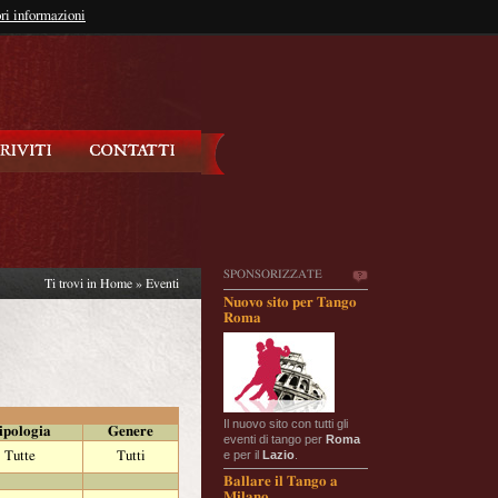
so?
ri informazioni
oppure
Iscriviti
SPONSORIZZATE
Ti trovi in
Home
»
Eventi
Nuovo sito per Tango
Roma
Il nuovo sito con tutti gli
ipologia
Genere
eventi di tango per
Roma
e per il
Lazio
.
Tutte
Tutti
Ballare il Tango a
Milano