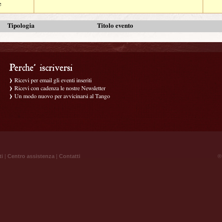
e
Tipologia
Titolo evento
Ricevi per email gli eventi inseriti
Ricevi con cadenza le nostre Newsletter
Un modo nuovo per avvicinarsi al Tango
ti
|
Centro assistenza
|
Contatti
® 