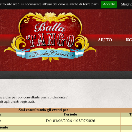
ostro sito web, si acconsente all'uso dei cookie anche di terze parti
Accetto
Rimani connes
Maggio
 ricerche per poi consultarle più rapidamente?
ti agli utenti registrati.
Stai consultando gli eventi per:
à
Periodo
T
e
Dal: 03/06/2026 al 03/07/2026
mento