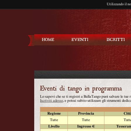
Utilizzando il n
Balla Tango
Lo sapevi che se ti registri a BallaTango puoi salvare le tue
Iscriviti adesso
, e potrai subito utilizzare gli strumenti dedica
Regione
Provincia
Citt
Tutte
Tutte
Tutt
Livello
Ingresso €
Tessera