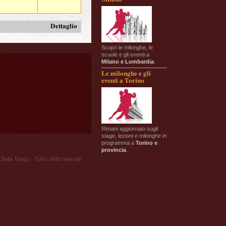
Dettaglio
Scopri le milonghe, le
scuole e gli eventi a
Milano e Lombardia
.
Le milonghe e gli
eventi a Torino
Rimani aggiornato sugli
stage, lezioni e milonghe in
programma a
Torino e
provincia
.
Balla Tango - Tutti i diritti riservati