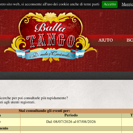
ostro sito web, si acconsente all'uso dei cookie anche di terze parti
Accetto
Rimani connes
Maggio
 ricerche per poi consultarle più rapidamente?
ti agli utenti registrati.
Stai consultando gli eventi per:
à
Periodo
T
e
Dal: 08/07/2026 al 07/08/2026
mento