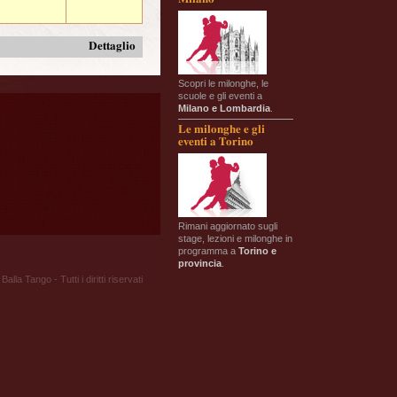
Dettaglio
Scopri le milonghe, le
scuole e gli eventi a
Milano e Lombardia
.
Le milonghe e gli
eventi a Torino
Rimani aggiornato sugli
stage, lezioni e milonghe in
programma a
Torino e
provincia
.
Balla Tango - Tutti i diritti riservati