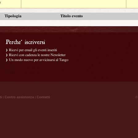
e
Tipologia
Titolo evento
Ricevi per email gli eventi inseriti
Ricevi con cadenza le nostre Newsletter
Un modo nuovo per avvicinarsi al Tango
ti
|
Centro assistenza
|
Contatti
® 