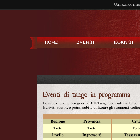
Utilizzando il n
Balla Tango
Lo sapevi che se ti registri a BallaTango puoi salvare le tue
Iscriviti adesso
, e potrai subito utilizzare gli strumenti dedica
Regione
Provincia
Citt
Tutte
Tutte
Tutt
Livello
Ingresso €
Tessera