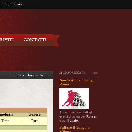
so?
ri informazioni
oppure
Iscriviti
SPONSORIZZATE
Ti trovi in
Home
»
Eventi
Nuovo sito per Tango
Roma
Il nuovo sito con tutti gli
ipologia
Genere
eventi di tango per
Roma
e per il
Lazio
.
Tutte
Tutti
Ballare il Tango a
Milano