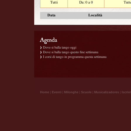
Tutti
Da: 0 a 0
Tutt
Data
Località
Dove si balla tango oggi
Dove si balla tango questo fine settimana
I corsi di tango in programma questa settimana
Home
|
Eventi
|
Milonghe
|
Scuole
|
Musicalizadores
|
Iscrivi