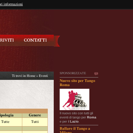
so?
ri informazioni
oppure
Iscriviti
SPONSORIZZATE
Ti trovi in
Home
»
Eventi
Nuovo sito per Tango
Roma
Il nuovo sito con tutti gli
ipologia
Genere
eventi di tango per
Roma
e per il
Lazio
.
Tutte
Tutti
Ballare il Tango a
Milano