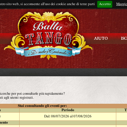
ostro sito web, si acconsente all'uso dei cookie anche di terze parti
Accetto
Rimani connes
Maggio
 ricerche per poi consultarle più rapidamente?
ti agli utenti registrati.
Stai consultando gli eventi per:
à
Periodo
T
e
Dal: 08/07/2026 al 07/08/2026
mento