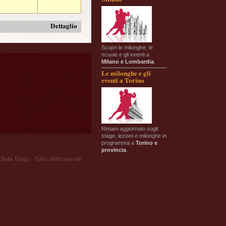
Dettaglio
Scopri le milonghe, le
scuole e gli eventi a
Milano e Lombardia
.
Le milonghe e gli
eventi a Torino
Rimani aggiornato sugli
stage, lezioni e milonghe in
programma a
Torino e
provincia
.
Balla Tango - Tutti i diritti riservati