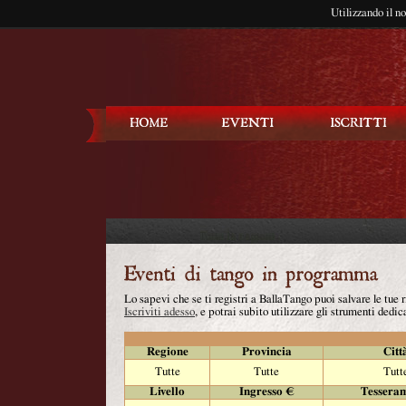
Utilizzando il n
Balla Tango
Lo sapevi che se ti registri a BallaTango puoi salvare le tue
Iscriviti adesso
, e potrai subito utilizzare gli strumenti dedica
Regione
Provincia
Citt
Tutte
Tutte
Tutt
Livello
Ingresso €
Tessera