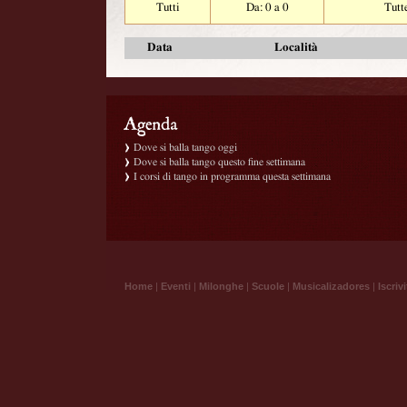
Tutti
Da: 0 a 0
Tutt
Data
Località
Dove si balla tango oggi
Dove si balla tango questo fine settimana
I corsi di tango in programma questa settimana
Home
|
Eventi
|
Milonghe
|
Scuole
|
Musicalizadores
|
Iscrivi