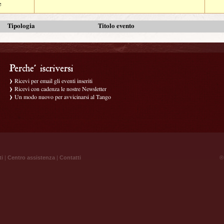
e
Tipologia
Titolo evento
Ricevi per email gli eventi inseriti
Ricevi con cadenza le nostre Newsletter
Un modo nuovo per avvicinarsi al Tango
ti
|
Centro assistenza
|
Contatti
® 