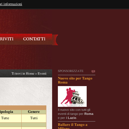
so?
ri informazioni
oppure
Iscriviti
SPONSORIZZATE
Ti trovi in
Home
»
Eventi
Nuovo sito per Tango
Roma
Il nuovo sito con tutti gli
ipologia
Genere
eventi di tango per
Roma
e per il
Lazio
.
Tutte
Tutti
Ballare il Tango a
Milano