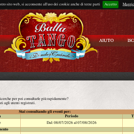
ostro sito web, si acconsente all'uso dei cookie anche di terze parti
Accetto
Rimani connes
Maggio
 ricerche per poi consultarle più rapidamente?
ti agli utenti registrati.
Stai consultando gli eventi per:
à
Periodo
T
e
Dal: 08/07/2026 al 07/08/2026
mento