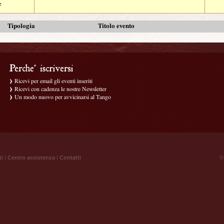
e
Tipologia
Titolo evento
Ricevi per email gli eventi inseriti
Ricevi con cadenza le nostre Newsletter
Un modo nuovo per avvicinarsi al Tango
ti
|
Centro assistenza
|
Contatti
® 