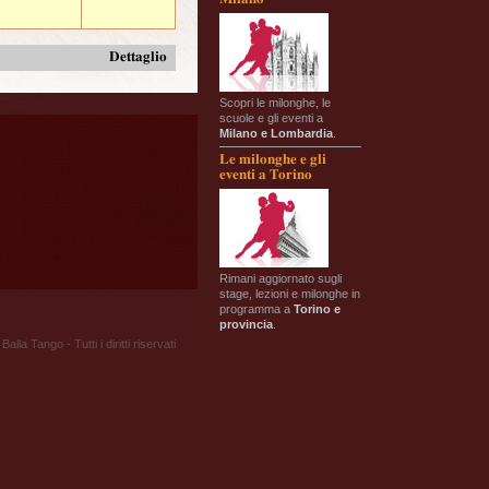
Dettaglio
Scopri le milonghe, le
scuole e gli eventi a
Milano e Lombardia
.
Le milonghe e gli
eventi a Torino
Rimani aggiornato sugli
stage, lezioni e milonghe in
programma a
Torino e
provincia
.
Balla Tango - Tutti i diritti riservati