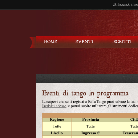
Utilizzando il n
Balla Tango
Lo sapevi che se ti registri a BallaTango puoi salvare le tue
Iscriviti adesso
, e potrai subito utilizzare gli strumenti dedica
Regione
Provincia
Citt
Tutte
Tutte
Tutt
Livello
Ingresso €
Tessera