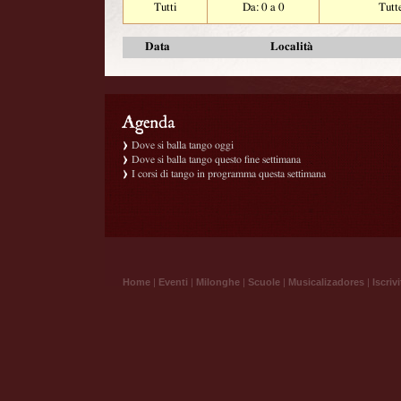
Tutti
Da: 0 a 0
Tutt
Data
Località
Dove si balla tango oggi
Dove si balla tango questo fine settimana
I corsi di tango in programma questa settimana
Home
|
Eventi
|
Milonghe
|
Scuole
|
Musicalizadores
|
Iscrivi