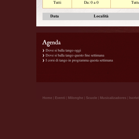
Tutti
Da: 0 a 0
Tutt
Data
Località
Dove si balla tango oggi
Dove si balla tango questo fine settimana
I corsi di tango in programma questa settimana
Home
|
Eventi
|
Milonghe
|
Scuole
|
Musicalizadores
|
Iscrivi