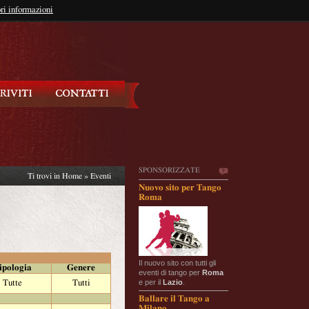
so?
ri informazioni
oppure
Iscriviti
SPONSORIZZATE
Ti trovi in
Home
»
Eventi
Nuovo sito per Tango
Roma
Il nuovo sito con tutti gli
ipologia
Genere
eventi di tango per
Roma
e per il
Lazio
.
Tutte
Tutti
Ballare il Tango a
Milano