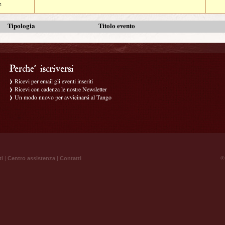
e
Tipologia
Titolo evento
Ricevi per email gli eventi inseriti
Ricevi con cadenza le nostre Newsletter
Un modo nuovo per avvicinarsi al Tango
ti
|
Centro assistenza
|
Contatti
® 