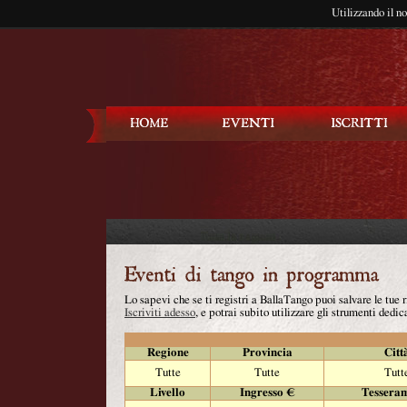
Utilizzando il n
Balla Tango
Lo sapevi che se ti registri a BallaTango puoi salvare le tue
Iscriviti adesso
, e potrai subito utilizzare gli strumenti dedica
Regione
Provincia
Citt
Tutte
Tutte
Tutt
Livello
Ingresso €
Tessera