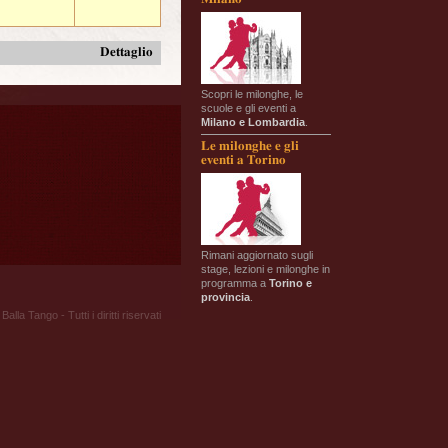
Dettaglio
Scopri le milonghe, le
scuole e gli eventi a
Milano e Lombardia
.
Le milonghe e gli
eventi a Torino
Rimani aggiornato sugli
stage, lezioni e milonghe in
programma a
Torino e
provincia
.
Balla Tango - Tutti i diritti riservati