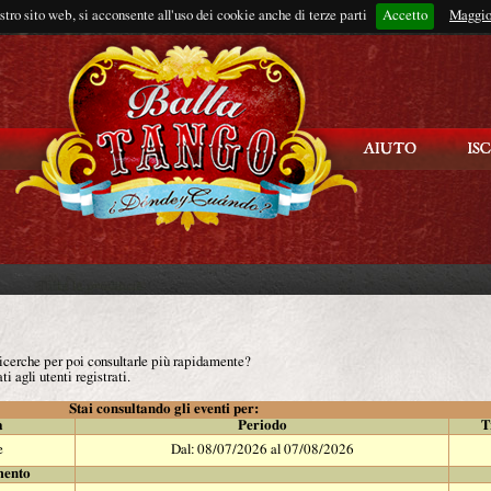
ostro sito web, si acconsente all'uso dei cookie anche di terze parti
Accetto
Rimani connes
Maggio
 ricerche per poi consultarle più rapidamente?
ti agli utenti registrati.
Stai consultando gli eventi per:
à
Periodo
T
e
Dal: 08/07/2026 al 07/08/2026
mento