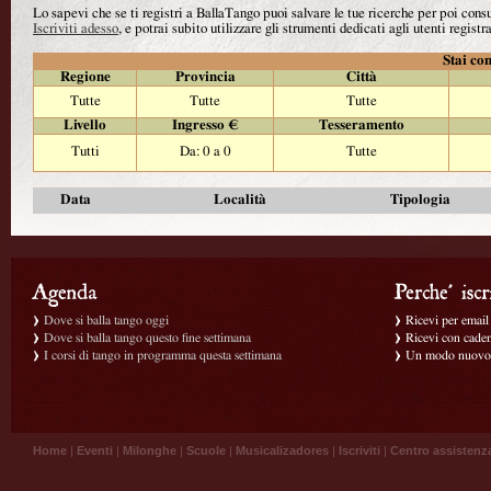
Lo sapevi che se ti registri a BallaTango puoi salvare le tue ricerche per poi con
Iscriviti adesso
, e potrai subito utilizzare gli strumenti dedicati agli utenti registra
Stai con
Regione
Provincia
Città
Tutte
Tutte
Tutte
Livello
Ingresso €
Tesseramento
Tutti
Da: 0 a 0
Tutte
Data
Località
Tipologia
Dove si balla tango oggi
Ricevi per email g
Dove si balla tango questo fine settimana
Ricevi con caden
I corsi di tango in programma questa settimana
Un modo nuovo p
Home
|
Eventi
|
Milonghe
|
Scuole
|
Musicalizadores
|
Iscriviti
|
Centro assistenz