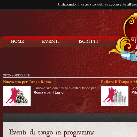
Utilizzando il nostro sito web, si acconsente all'us
Balla Tango
SPONSORIZZATE
Nuovo sito per Tango Roma
Ballare il Tango a M
Il nuovo sito con tutti gli eventi di tango per
Sco
Roma
e per il
Lazio
.
Mil