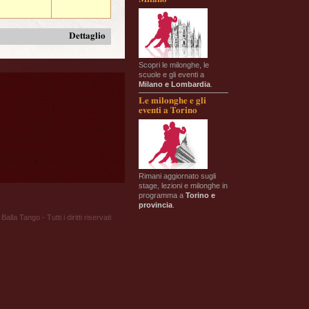
Dettaglio
Scopri le milonghe, le
scuole e gli eventi a
Milano e Lombardia
.
Le milonghe e gli
eventi a Torino
Rimani aggiornato sugli
stage, lezioni e milonghe in
programma a
Torino e
provincia
.
Balla Tango - Tutti i diritti riservati