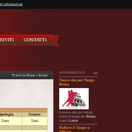
so?
ri informazioni
oppure
Iscriviti
SPONSORIZZATE
Ti trovi in
Home
»
Eventi
Nuovo sito per Tango
Roma
Il nuovo sito con tutti gli
ipologia
Genere
eventi di tango per
Roma
e per il
Lazio
.
Tutte
Tutti
Ballare il Tango a
Milano