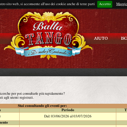
ostro sito web, si acconsente all'uso dei cookie anche di terze parti
Accetto
Rimani connes
Maggio
 ricerche per poi consultarle più rapidamente?
ti agli utenti registrati.
Stai consultando gli eventi per:
à
Periodo
T
e
Dal: 03/06/2026 al 03/07/2026
mento