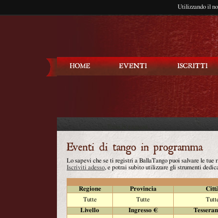
Utilizzando il n
Balla Tango
Lo sapevi che se ti registri a BallaTango puoi salvare le tue
Iscriviti adesso
, e potrai subito utilizzare gli strumenti dedica
Regione
Provincia
Citt
Tutte
Tutte
Tutt
Livello
Ingresso €
Tessera