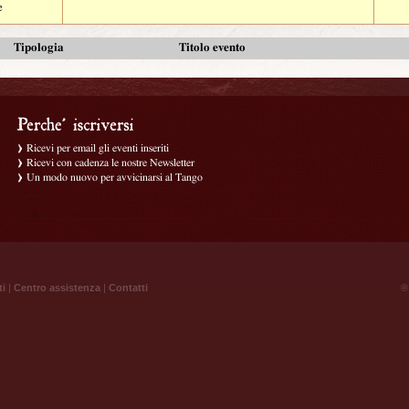
e
Tipologia
Titolo evento
Ricevi per email gli eventi inseriti
Ricevi con cadenza le nostre Newsletter
Un modo nuovo per avvicinarsi al Tango
ti
|
Centro assistenza
|
Contatti
® 