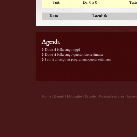
Tutti
Da: 0 a 0
Tutt
Data
Località
Dove si balla tango oggi
Dove si balla tango questo fine settimana
I corsi di tango in programma questa settimana
Home
|
Eventi
|
Milonghe
|
Scuole
|
Musicalizadores
|
Iscrivi