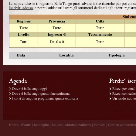
Lo sapevi che se ti registri a BallaTango puoi salvare le tue ricerche per poi con
Iscriviti adesso
, e potrai subito utilizzare gli strumenti dedicati agli utenti registra
Stai con
Regione
Provincia
Città
Tutte
Tutte
Tutte
Livello
Ingresso €
Tesseramento
Tutti
Da: 0 a 0
Tutte
Data
Località
Tipologia
Dove si balla tango oggi
Ricevi per email g
Dove si balla tango questo fine settimana
Ricevi con caden
I corsi di tango in programma questa settimana
Un modo nuovo p
Home
|
Eventi
|
Milonghe
|
Scuole
|
Musicalizadores
|
Iscriviti
|
Centro assistenz