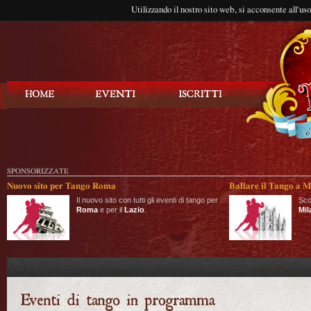
Utilizzando il nostro sito web, si acconsente all'us
Balla Tango
SPONSORIZZATE
Nuovo sito per Tango Roma
Ballare il Tango a M
Il nuovo sito con tutti gli eventi di tango per
Sco
Roma
e per il
Lazio
.
Mil