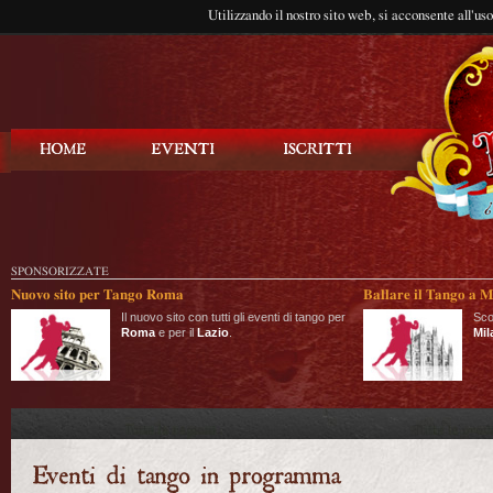
Utilizzando il nostro sito web, si acconsente all'us
Balla Tango
SPONSORIZZATE
Nuovo sito per Tango Roma
Ballare il Tango a M
Il nuovo sito con tutti gli eventi di tango per
Sco
Roma
e per il
Lazio
.
Mil