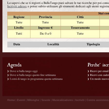
Lo sapevi che se ti registri a BallaTango puoi salvare le tue ricerche per poi con
Iscriviti adesso
, e potrai subito utilizzare gli strumenti dedicati agli utenti registra
Stai con
Regione
Provincia
Città
Tutte
Tutte
Tutte
Livello
Ingresso €
Tesseramento
Tutti
Da: 0 a 0
Tutte
Data
Località
Tipologia
Dove si balla tango oggi
Ricevi per email g
Dove si balla tango questo fine settimana
Ricevi con caden
I corsi di tango in programma questa settimana
Un modo nuovo p
Home
|
Eventi
|
Milonghe
|
Scuole
|
Musicalizadores
|
Iscriviti
|
Centro assistenz