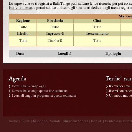
Lo sapevi che se ti registri a BallaTango puoi salvare le tue ricerche per poi con
Iscriviti adesso
, e potrai subito utilizzare gli strumenti dedicati agli utenti registra
Stai con
Regione
Provincia
Città
Tutte
Tutte
Tutte
Livello
Ingresso €
Tesseramento
Tutti
Da: 0 a 0
Tutte
Data
Località
Tipologia
Dove si balla tango oggi
Ricevi per email g
Dove si balla tango questo fine settimana
Ricevi con caden
I corsi di tango in programma questa settimana
Un modo nuovo p
Home
|
Eventi
|
Milonghe
|
Scuole
|
Musicalizadores
|
Iscriviti
|
Centro assistenz