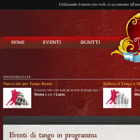
Utilizzando il nostro sito web, si acconsente all'us
Balla Tango
SPONSORIZZATE
Nuovo sito per Tango Roma
Ballare il Tango a M
Il nuovo sito con tutti gli eventi di tango per
Sco
Roma
e per il
Lazio
.
Mil