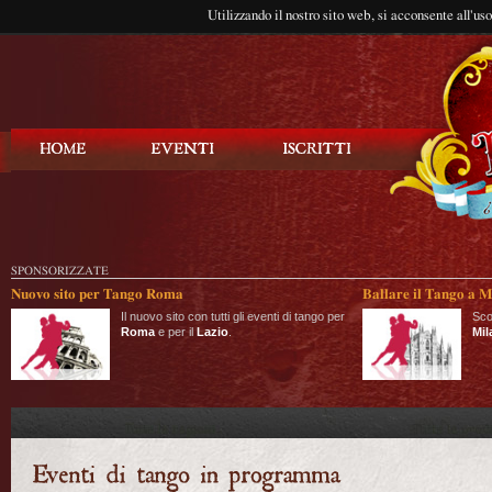
Utilizzando il nostro sito web, si acconsente all'us
Balla Tango
SPONSORIZZATE
Nuovo sito per Tango Roma
Ballare il Tango a M
Il nuovo sito con tutti gli eventi di tango per
Sco
Roma
e per il
Lazio
.
Mil