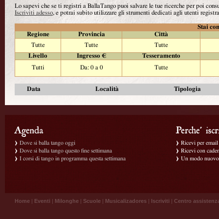
Lo sapevi che se ti registri a BallaTango puoi salvare le tue ricerche per poi con
Iscriviti adesso
, e potrai subito utilizzare gli strumenti dedicati agli utenti registra
Stai con
Regione
Provincia
Città
Tutte
Tutte
Tutte
Livello
Ingresso €
Tesseramento
Tutti
Da: 0 a 0
Tutte
Data
Località
Tipologia
Dove si balla tango oggi
Ricevi per email g
Dove si balla tango questo fine settimana
Ricevi con caden
I corsi di tango in programma questa settimana
Un modo nuovo p
Home
|
Eventi
|
Milonghe
|
Scuole
|
Musicalizadores
|
Iscriviti
|
Centro assistenz