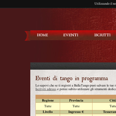
Utilizzando il n
Balla Tango
Lo sapevi che se ti registri a BallaTango puoi salvare le tue
Iscriviti adesso
, e potrai subito utilizzare gli strumenti dedica
Regione
Provincia
Citt
Tutte
Tutte
Tutt
Livello
Ingresso €
Tessera