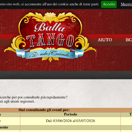
ostro sito web, si acconsente all'uso dei cookie anche di terze parti
Accetto
Rimani connes
Maggio
 ricerche per poi consultarle più rapidamente?
ti agli utenti registrati.
Stai consultando gli eventi per:
à
Periodo
T
e
Dal: 03/06/2026 al 03/07/2026
mento