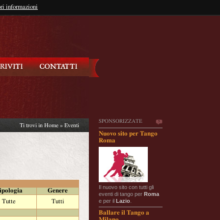
so?
ri informazioni
oppure
Iscriviti
SPONSORIZZATE
Ti trovi in
Home
»
Eventi
Nuovo sito per Tango
Roma
Il nuovo sito con tutti gli
ipologia
Genere
eventi di tango per
Roma
e per il
Lazio
.
Tutte
Tutti
Ballare il Tango a
Milano