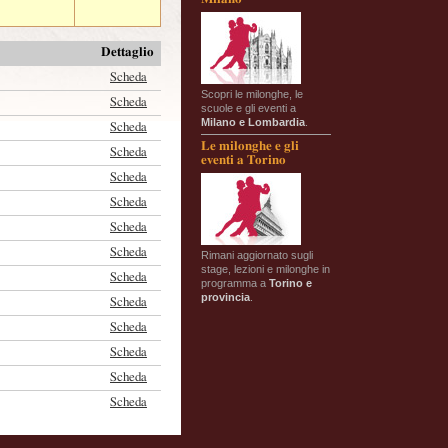
Dettaglio
Scheda
Scopri le milonghe, le
Scheda
scuole e gli eventi a
Milano e Lombardia
.
Scheda
Le milonghe e gli
Scheda
eventi a Torino
Scheda
Scheda
Scheda
Scheda
Rimani aggiornato sugli
stage, lezioni e milonghe in
Scheda
programma a
Torino e
provincia
.
Scheda
Scheda
Scheda
Scheda
Scheda